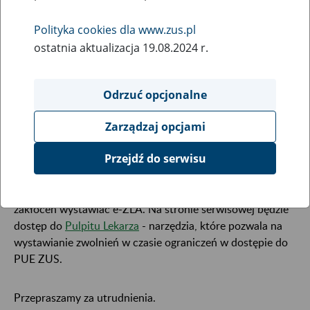
30
September
Polityka cookies dla www.zus.pl
2021
ostatnia aktualizacja 19.08.2024 r.
W związku z koniecznością przeprowadzenia prac
Odrzuć opcjonalne
serwisowych 1 października 2021 r. (piątek) od godziny
20:00 do godziny 03:00 następnego dnia, mogą wystąpić
Zarządzaj opcjami
ograniczenia w dostępie do portalu Platformy Usług
Elektronicznych i poszczególnych jego funkcji.
Przejdź do serwisu
W tym czasie lekarze i asystenci medyczni mogą bez
zakłóceń wystawiać e-ZLA. Na stronie serwisowej będzie
dostęp do
Pulpitu Lekarza
- narzędzia, które pozwala na
wystawianie zwolnień w czasie ograniczeń w dostępie do
PUE ZUS.
Przepraszamy za utrudnienia.