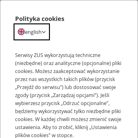
Polityka cookies
english
Menu
Search
Serwisy ZUS wykorzystują techniczne
(niezbędne) oraz analityczne (opcjonalne) pliki
cookies. Możesz zaakceptować wykorzystanie
Komunikaty
przez nas wszystkich takich plików (przycisk
„Przejdź do serwisu”) lub dostosować swoje
zgody (przycisk „Zarządzaj opcjami”). Jeśli
wybierzesz przycisk „Odrzuć opcjonalne”,
będziemy wykorzystywać tylko niezbędne pliki
cookies. W każdej chwili możesz zmienić swoje
Ograniczenie w dostępie do portalu PUE
ustawienia. Aby to zrobić, kliknij „Ustawienia
ZUS w nocy z 1 na 2 października 2021 r.
plików cookies” w stopce.