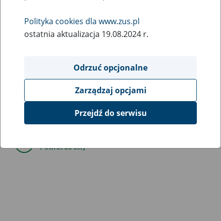
6
August
Polityka cookies dla www.zus.pl
2020
ostatnia aktualizacja 19.08.2024 r.
W związku z koniecznością przeprowadzenia prac
Odrzuć opcjonalne
serwisowych 7 sierpnia 2020 r. od godziny 22:00 do
godziny 3:00 dnia następnego mogą wystąpić ograniczenia
Zarządzaj opcjami
w dostępie do portalu Platformy Usług Elektronicznych i
poszczególnych jego funkcji.
Przejdź do serwisu
Powrót do listy