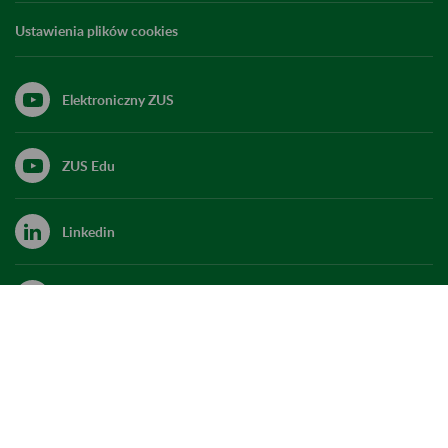
Ustawienia plików cookies
Elektroniczny ZUS
ZUS Edu
Linkedin
X
Kanał RSS
Do góry