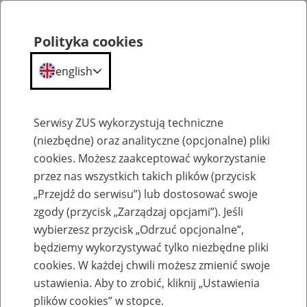
Polityka cookies
english
Menu
Search
Serwisy ZUS wykorzystują techniczne
(niezbędne) oraz analityczne (opcjonalne) pliki
cookies. Możesz zaakceptować wykorzystanie
Komunikaty
przez nas wszystkich takich plików (przycisk
„Przejdź do serwisu”) lub dostosować swoje
zgody (przycisk „Zarządzaj opcjami”). Jeśli
wybierzesz przycisk „Odrzuć opcjonalne”,
będziemy wykorzystywać tylko niezbędne pliki
cookies. W każdej chwili możesz zmienić swoje
Ograniczenie w dostępie do portalu PUE
ustawienia. Aby to zrobić, kliknij „Ustawienia
ZUS w nocy z 7 na 8 sierpnia 2020 r.
plików cookies” w stopce.