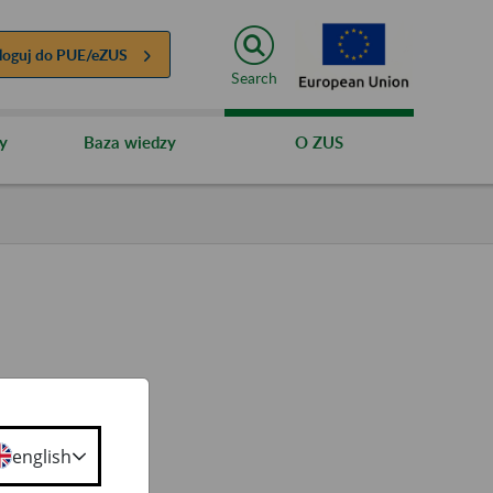
loguj do
PUE/eZUS
Search
y
Baza wiedzy
O ZUS
ępie do
.
english