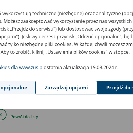
4
March
2025
 wykorzystują techniczne (niezbędne) oraz analityczne (opc
es. Możesz zaakceptować wykorzystanie przez nas wszystkich 
ycisk „Przejdź do serwisu”) lub dostosować swoje zgody (przy
 marca wdrażamy nowe wersje wniosków Z-3 i ZAM.
opcjami”). Jeśli wybierzesz przycisk „Odrzuć opcjonalne”, bę
ać tylko niezbędne pliki cookies. W każdej chwili możesz zm
 Aby to zrobić, kliknij „Ustawienia plików cookies” w stopce.
wiązku z tym 18 marca br. od godz. 21:00 do godz. 00:00 nie bę
 wniosków Z-3 i ZAM.
okies dla www.zus.pl
ostatnia aktualizacja 19.08.2024 r.
ym czasie pozostałe funkcje portalu PUE/eZUS będą dostępne.
 opcjonalne
Zarządzaj opcjami
Przejdź do 
epraszamy za utrudnienia.
Powrót do listy