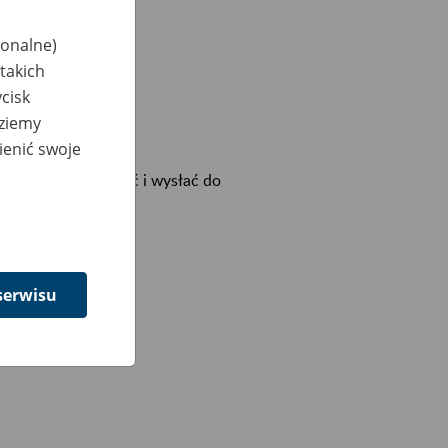
jonalne)
takich
cisk
dziemy
ienić swoje
dzie można wypełnić i wysłać do
serwisu