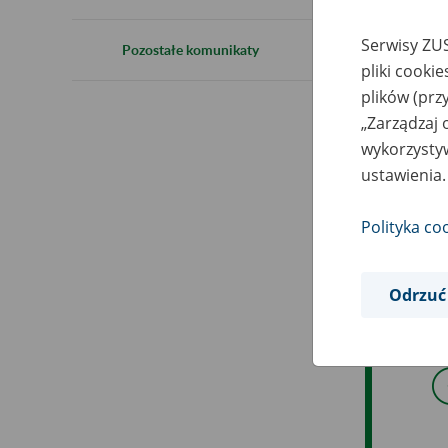
1
Serwisy ZUS
Pozostałe komunikaty
pliki cooki
plików (prz
18
„Zarządzaj 
wykorzystyw
ustawienia.
W z
ZUS
Polityka co
W t
Odrzuć
Prz