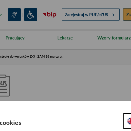
Zarejestruj w
PUE/eZUS
Za
Pracujący
Lekarze
Wzory formularz
tępie do wniosków Z-3 i ZAM 18 marca br.
graniczenie w PUE/eZUS w dost
niosków Z-3 i ZAM 18 marca br
 cookies