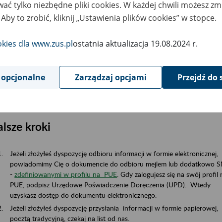
ać tylko niezbędne pliki cookies. W każdej chwili możesz zm
Wybierz z katalogu usługę "Złożenie dokumentu RRP".
 Aby to zrobić, kliknij „Ustawienia plików cookies” w stopce.
Uzupełnij dane w formularzu elektronicznym i złóż dyspozycję sposob
odbioru informacji o przekroczeniu. Domyślnie zaznaczona jest opcja
odbioru informacji w formie elektronicznej przez PUE. Możesz także
okies dla www.zus.pl
ostatnia aktualizacja 19.08.2024 r.
wybrać odpowiedź w formie papierowej, z odbiorem osobistym bądź
przez pełnomocnika albo pocztą tradycyjną.
Podpisz wniosek za pomocą certyfikatu kwalifikowanego lub profilu
 opcjonalne
Zarządzaj opcjami
Przejdź do 
zaufanego ePUAP.
Wyślij do nas wniosek elektronicznie.
lsze kroki
Jeżeli złożyłeś dyspozycję odbioru informacji w formie elektronicznej,
powiadomimy Cię o dokumencie do odbioru mejlem lub dodatkowo 
-
zdefiniowanymi w profilu na PUE
. Gdy zalogujesz się na swój profil 
PUE, podpisz Urzędowe Poświadczenie Doręczenia (UPD). Wtedy
uzyskasz dostęp do dokumentu elektronicznego.
Jeżeli złożyłeś dyspozycję przysłania informacji w formie papierowej,
pocztą tradycyjną, czekaj na list od nas.