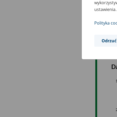
wykorzystyw
ustawienia.
Polityka co
Odrzuć
Da