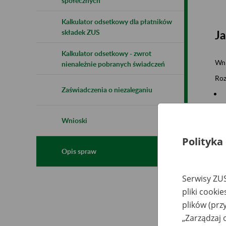
społecznych
Kalkulator odsetkowy dla płatników
składek ZUS
Ja
Kalkulator odsetkowy - zwrot
Wni
nienależnie pobranych świadczeń
Roz
Zaświadczenia o niezaleganiu
Wnioski
Polityka
Opis spraw
Serwisy ZUS
Ja
pliki cooki
plików (prz
„Zarządzaj 