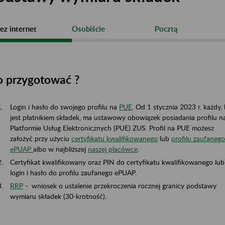
ez internet
Osobiście
Pocztą
o przygotować ?
Login i hasło do swojego profilu na
PUE
. Od 1 stycznia 2023 r. każdy,
jest płatnikiem składek, ma ustawowy obowiązek posiadania profilu n
Platformie Usług Elektronicznych (PUE) ZUS. Profil na PUE możesz
założyć przy użyciu
certyfikatu kwalifikowanego
lub
profilu zaufaneg
ePUAP
albo w najbliższej
naszej placówce
.
Certyfikat kwalifikowany oraz PIN do certyfikatu kwalifikowanego lub
login i hasło do profilu zaufanego ePUAP.
RRP
- wniosek o ustalenie przekroczenia rocznej granicy podstawy
wymiaru składek (30-krotność).