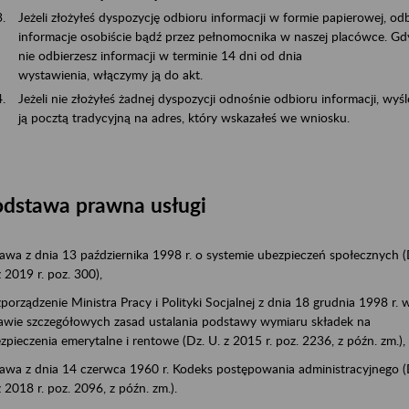
Jeżeli złożyłeś dyspozycję odbioru informacji w formie papierowej, odb
informacje osobiście bądź przez pełnomocnika w naszej placówce. Gd
nie odbierzesz informacji w terminie 14 dni od dnia
wystawienia, włączymy ją do akt.
Jeżeli nie złożyłeś żadnej dyspozycji odnośnie odbioru informacji, wyś
ją pocztą tradycyjną na adres, który wskazałeś we wniosku.
odstawa prawna usługi
awa z dnia 13 października 1998 r. o systemie ubezpieczeń społecznych (
z 2019 r. poz. 300),
porządzenie Ministra Pracy i Polityki Socjalnej z dnia 18 grudnia 1998 r. 
awie szczegółowych zasad ustalania podstawy wymiaru składek na
zpieczenia emerytalne i rentowe (Dz. U. z 2015 r. poz. 2236, z późn. zm.),
awa z dnia 14 czerwca 1960 r. Kodeks postępowania administracyjnego (
z 2018 r. poz. 2096, z późn. zm.).