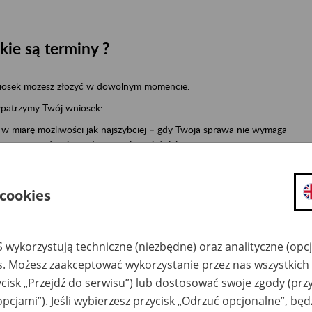
kie są terminy ?
osek możesz złożyć w dowolnym momencie.
patrzymy Twój wniosek:
w miarę możliwości jak najszybciej – gdy Twoja sprawa nie wymaga
przeprowadzenia postępowania wyjaśniającego,
do miesiąca - gdy Twoja sprawa wymaga przeprowadzenia postępowani
wyjaśniającego,
 cookies
do dwóch miesięcy – gdy Twoja sprawa jest szczególnie skomplikowana.
 wykorzystują techniczne (niezbędne) oraz analityczne (opc
k to zrobić ?
es. Możesz zaakceptować wykorzystanie przez nas wszystkich 
ycisk „Przejdź do serwisu”) lub dostosować swoje zgody (przy
opcjami”). Jeśli wybierzesz przycisk „Odrzuć opcjonalne”, bę
Zaloguj się na swój profil na PUE.