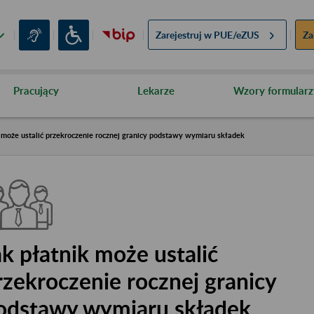
Zarejestruj w
PUE/eZUS
Za
Pracujący
Lekarze
Wzory formularz
 może ustalić przekroczenie rocznej granicy podstawy wymiaru składek
ak płatnik może ustalić
rzekroczenie rocznej granicy
odstawy wymiaru składek