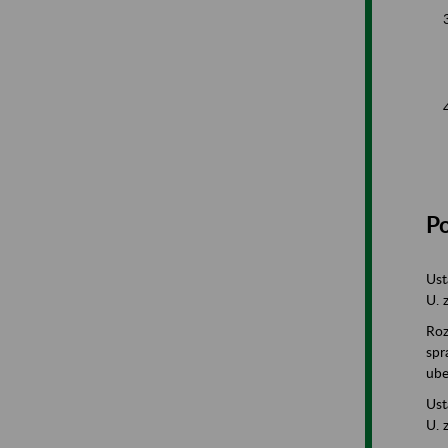
P
Ust
U. 
Roz
spr
ube
Ust
U. 