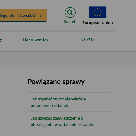
loguj do
PUE/eZUS
Search
y
Baza wiedzy
O ZUS
Powiązane sprawy
Jak uzyskać zwrot nienależnie
opłaconych składek
Jak uzyskać zaświadczenie o
niezaleganiu w opłacaniu składek