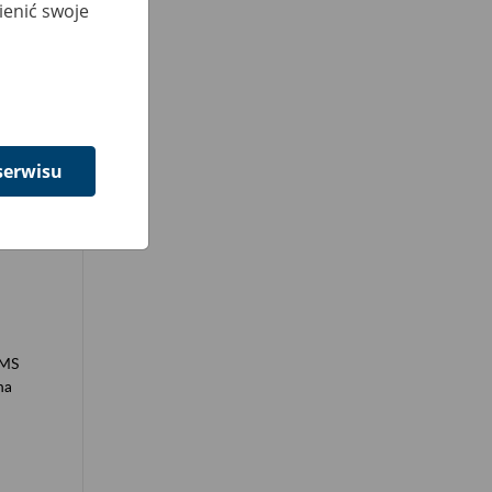
ienić swoje
u
serwisu
SMS
na