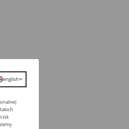
a
english
jonalne)
takich
cisk
dziemy