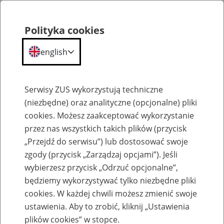
Polityka cookies
english
Menu
Search
Serwisy ZUS wykorzystują techniczne
(niezbędne) oraz analityczne (opcjonalne) pliki
cookies. Możesz zaakceptować wykorzystanie
Komunikaty
przez nas wszystkich takich plików (przycisk
„Przejdź do serwisu”) lub dostosować swoje
zgody (przycisk „Zarządzaj opcjami”). Jeśli
wybierzesz przycisk „Odrzuć opcjonalne”,
będziemy wykorzystywać tylko niezbędne pliki
cookies. W każdej chwili możesz zmienić swoje
Usunięcie z portalu PUE ZUS wniosków
ustawienia. Aby to zrobić, kliknij „Ustawienia
roboczych
plików cookies” w stopce.