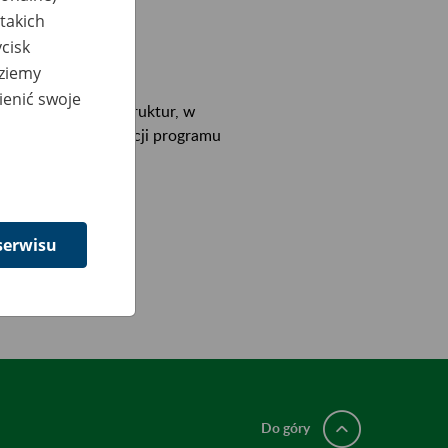
takich
cisk
dziemy
ienić swoje
bciążeniem infrastruktur, w
bierania aktualizacji programu
serwisu
Do góry