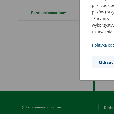
5
pliki cooki
plików (prz
Pozostałe komunikaty
„Zarządzaj 
wykorzystyw
Zak
ustawienia.
dni
Pła
Polityka co
Bar
Odrzuć
Zamówienia publiczne
Deklar