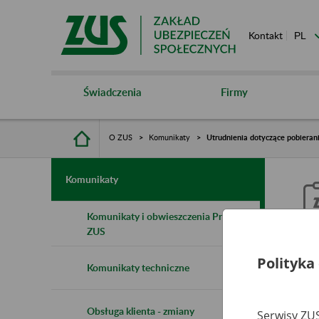
Kontakt
Świadczenia
Firmy
O ZUS
Komunikaty
Utrudnienia dotyczące pobieran
Komunikaty
Komunikaty i obwieszczenia Prezesa
ZUS
U
Polityka
Komunikaty techniczne
p
Obsługa klienta - zmiany
Serwisy ZUS