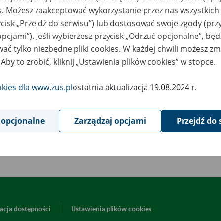
April
es. Możesz zaakceptować wykorzystanie przez nas wszystkich 
2016
ycisk „Przejdź do serwisu”) lub dostosować swoje zgody (przy
opcjami”). Jeśli wybierzesz przycisk „Odrzuć opcjonalne”, bę
ać tylko niezbędne pliki cookies. W każdej chwili możesz zm
ład Ubezpieczeń Społecznych informuje, że w związku z dużym o
 Aby to zrobić, kliknij „Ustawienia plików cookies” w stopce.
u 5 kwietnia mogą występować czasowe utrudnienia dotyczące po
tnik.
okies dla www.zus.pl
ostatnia aktualizacja 19.08.2024 r.
dzo przepraszamy za niedogodności.
 opcjonalne
Zarządzaj opcjami
Przejdź do 
Powrót do listy
acja dostępności
Ustawienia plików cookies