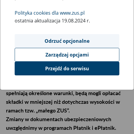
28
December
Polityka cookies dla www.zus.pl
2018
ostatnia aktualizacja 19.08.2024 r.
Odrzuć opcjonalne
W związku ze skróceniem okresu przechowywania
akt pracowniczych, pracodawcy będą przekazywać
Zarządzaj opcjami
do nas więcej informacji o zatrudnionych. Po raz
pierwszy trzeba będzie przekazać do nas szerszy
Przejdź do serwisu
zakres danych za styczeń 2019 roku.
Dodatkowo od 1 stycznia 2019 r. płatnicy, którzy
spełniają określone warunki, będą mogli opłacać
składki w mniejszej niż dotychczas wysokości w
ramach tzw. „małego ZUS”.
Zmiany w dokumentach ubezpieczeniowych
uwzględnimy w programach Płatnik i ePłatnik.