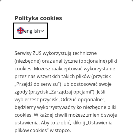
Polityka cookies
english
Menu
Search
Serwisy ZUS wykorzystują techniczne
(niezbędne) oraz analityczne (opcjonalne) pliki
cookies. Możesz zaakceptować wykorzystanie
Komunikaty
przez nas wszystkich takich plików (przycisk
„Przejdź do serwisu”) lub dostosować swoje
zgody (przycisk „Zarządzaj opcjami”). Jeśli
wybierzesz przycisk „Odrzuć opcjonalne”,
będziemy wykorzystywać tylko niezbędne pliki
cookies. W każdej chwili możesz zmienić swoje
Ważne zmiany w programie Płatnik i
ustawienia. Aby to zrobić, kliknij „Ustawienia
aplikacji ePłatnik od 1 stycznia 2019 r.
plików cookies” w stopce.