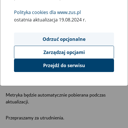
23
May
Polityka cookies dla www.zus.pl
2024
ostatnia aktualizacja 19.08.2024 r.
Odrzuć opcjonalne
24 maja 2024 r., w godzinach 18:00 – 23:30 mogą
wystąpić w programie Płatnik ograniczenia w
Zarządzaj opcjami
komunikacji elektronicznej z ZUS.
Przejdź do serwisu
W tym czasie planujemy wdrożenie nowej metryki dla
wersji 10.02.002 programu Płatnik.
Metryka będzie automatycznie pobierana podczas
aktualizacji.
Przepraszamy za utrudnienia.