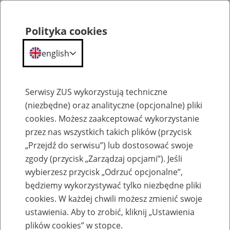
Polityka cookies
english
Menu
Search
Serwisy ZUS wykorzystują techniczne
(niezbędne) oraz analityczne (opcjonalne) pliki
cookies. Możesz zaakceptować wykorzystanie
Komunikaty
przez nas wszystkich takich plików (przycisk
„Przejdź do serwisu”) lub dostosować swoje
zgody (przycisk „Zarządzaj opcjami”). Jeśli
wybierzesz przycisk „Odrzuć opcjonalne”,
będziemy wykorzystywać tylko niezbędne pliki
cookies. W każdej chwili możesz zmienić swoje
Wdrożenie nowej metryki programu
ustawienia. Aby to zrobić, kliknij „Ustawienia
Płatnik 24 maja 2024 r.
plików cookies” w stopce.