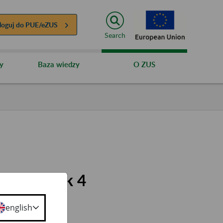
loguj do
PUE/eZUS
Search
y
Baza wiedzy
O ZUS
mu Płatnik 4
english