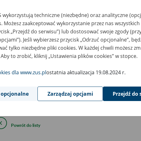
August
2023
 wykorzystują techniczne (niezbędne) oraz analityczne (opc
es. Możesz zaakceptować wykorzystanie przez nas wszystkich 
ycisk „Przejdź do serwisu”) lub dostosować swoje zgody (przy
ierpnia 2023 r., w godzinach 18:00 – 23:30 mogą wystąpi
opcjami”). Jeśli wybierzesz przycisk „Odrzuć opcjonalne”, bę
ać tylko niezbędne pliki cookies. W każdej chwili możesz zm
aniczenia w komunikacji elektronicznej z ZUS.
 Aby to zrobić, kliknij „Ustawienia plików cookies” w stopce.
ym czasie planujemy wdrożenie nowej metryki dla wersji 10.02.
okies dla www.zus.pl
ostatnia aktualizacja 19.08.2024 r.
ryka będzie automatycznie pobierana podczas aktualizacji.
 opcjonalne
Zarządzaj opcjami
Przejdź do 
epraszamy za utrudnienia.
Powrót do listy