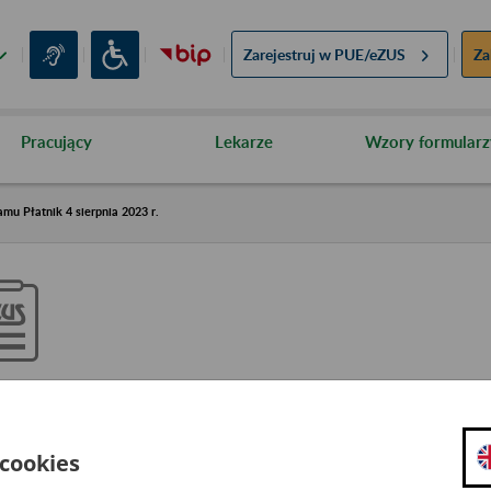
Zarejestruj w
PUE/eZUS
Za
Pracujący
Lekarze
Wzory formularz
mu Płatnik 4 sierpnia 2023 r.
drożenie nowej metryki progra
ierpnia 2023 r.
 cookies