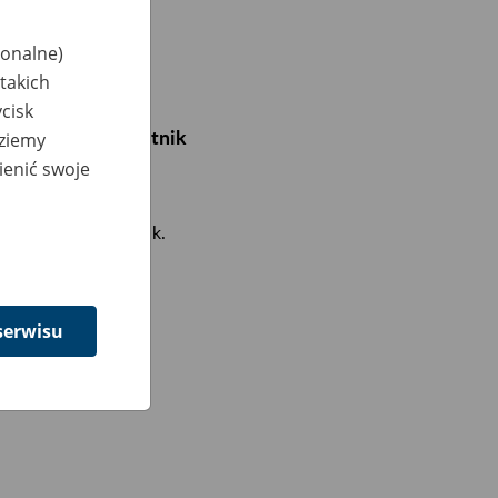
jonalne)
takich
cisk
ć w programie Płatnik
dziemy
ienić swoje
002 programu Płatnik.
serwisu