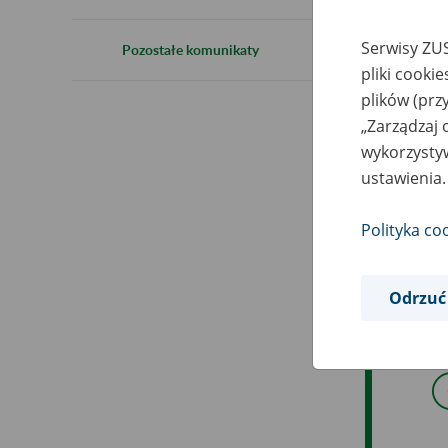
4
Serwisy ZUS
Pozostałe komunikaty
pliki cooki
plików (prz
4 s
„Zarządzaj 
wykorzystyw
ogr
ustawienia.
W t
Polityka co
Met
Odrzuć
Prz