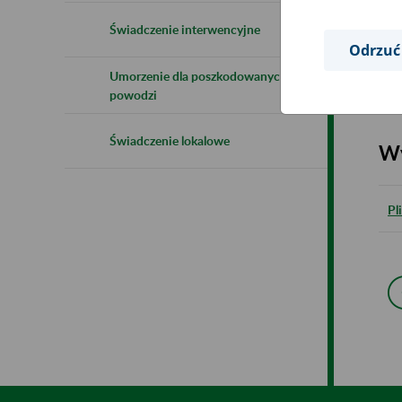
Świadczenie interwencyjne
Odrzuć
Pl
Umorzenie dla poszkodowanych w
powodzi
Świadczenie lokalowe
Wy
Pl