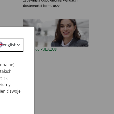
zapewniają odpowiedniej walidacji i
dostępności formularzy.
english
otem
Zaloguj do PUE/eZUS
r)
jonalne)
takich
cisk
dziemy
ienić swoje