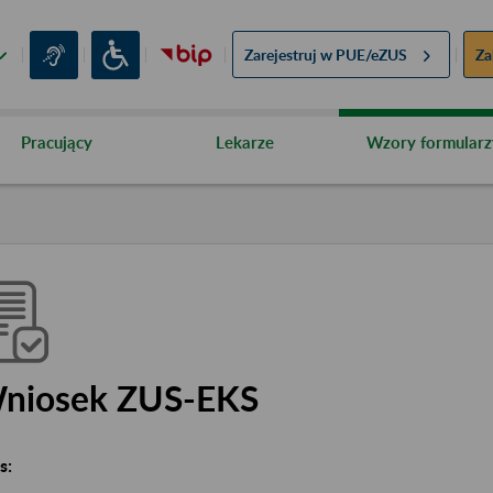
Zarejestruj w
PUE/eZUS
Za
Pracujący
Lekarze
Wzory formularz
niosek ZUS-EKS
s: