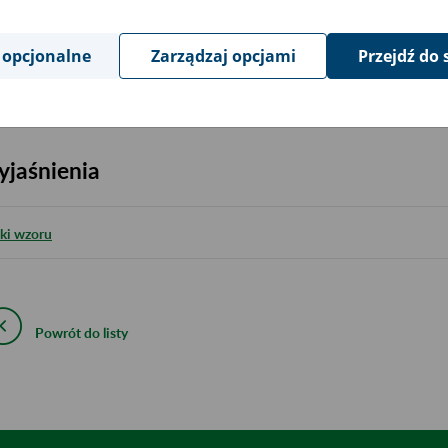
 opcjonalne
Zarządzaj opcjami
Przejdź do 
iki wzoru:
jaśnienia
iki wzoru
Powrót do listy