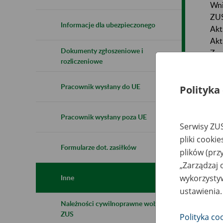
Wni
ZU
Informacje dla ubezpieczonego
Akt
Akt
Dokumenty zgłoszeniowe i
Zas
rozliczeniowe
Aby
Pracownik wysłany do UE
Polityka
pli
wyp
Prz
Pracownik wysłany poza UE
nie
Serwisy ZUS
pliki cooki
Formularze dot. zasiłków
For
plików (prz
„Zarządzaj 
For
wykorzystyw
Inne
ustawienia.
Należności cywilnoprawne wobec
ZUS
Polityka co
W