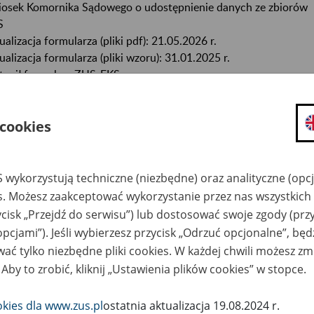
osek Komornika Sądowego o udostępnienie danych ze zbiorów
S
ualizacja formularza (pliki pdf): 21.05.2026 r.
ualizacja formularza (pliki wzoru): 31.01.2025 r.
tąpił formularz ZUS-EKS.
 wypełnić i wydrukować formularz na komputerze, skorzystaj z
 cookies
ku „Wypełnij i wydrukuj”.
Najpierw zapisz go na komputerze
, a p
ełnij w programie Adobe Reader (darmowy) lub Adobe Acrobat.
eglądarki internetowe (np. Chrome, Edge, Safari, Internet Explore
 zapewniają odpowiedniej walidacji i dostępności formularzy.
 wykorzystują techniczne (niezbędne) oraz analityczne (opc
es. Możesz zaakceptować wykorzystanie przez nas wszystkich 
mularz jest też dostępny na eZUS.
ycisk „Przejdź do serwisu”) lub dostosować swoje zgody (przy
opcjami”). Jeśli wybierzesz przycisk „Odrzuć opcjonalne”, bę
mularz:
ać tylko niezbędne pliki cookies. W każdej chwili możesz zm
 Aby to zrobić, kliknij „Ustawienia plików cookies” w stopce.
Pobierz plik
193 kB
okies dla www.zus.pl
ostatnia aktualizacja 19.08.2024 r.
YPEŁNIJ I WYDRUKUJ