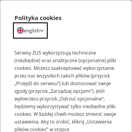
Polityka cookies
english
Menu
Search
Serwisy ZUS wykorzystują techniczne
(niezbędne) oraz analityczne (opcjonalne) pliki
cookies. Możesz zaakceptować wykorzystanie
Szkolenia
przez nas wszystkich takich plików (przycisk
„Przejdź do serwisu”) lub dostosować swoje
zgody (przycisk „Zarządzaj opcjami”). Jeśli
wybierzesz przycisk „Odrzuć opcjonalne”,
będziemy wykorzystywać tylko niezbędne pliki
cookies. W każdej chwili możesz zmienić swoje
Zaproś ZUS do siebie: Aktywni 50+
ustawienia. Aby to zrobić, kliknij „Ustawienia
plików cookies” w stopce.