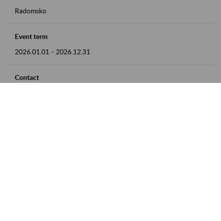
Radomsko
Event term
2026.01.01
-
2026.12.31
Contact
zgłoszenia przyjmujemy w godz. 8:00 - 15:00 pod numerem
telefonu 44 685 33 50
Zobacz także
Zaproś ZUS do siebie: Aktywni 50+