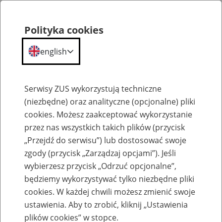
Polityka cookies
english
Menu
Search
Serwisy ZUS wykorzystują techniczne
(niezbędne) oraz analityczne (opcjonalne) pliki
cookies. Możesz zaakceptować wykorzystanie
Szkolenia
przez nas wszystkich takich plików (przycisk
„Przejdź do serwisu”) lub dostosować swoje
zgody (przycisk „Zarządzaj opcjami”). Jeśli
wybierzesz przycisk „Odrzuć opcjonalne”,
będziemy wykorzystywać tylko niezbędne pliki
cookies. W każdej chwili możesz zmienić swoje
Zaproś ZUS do siebie - zakładanie profili
ustawienia. Aby to zrobić, kliknij „Ustawienia
eZUS w siedzibie Twojej firmy
plików cookies” w stopce.