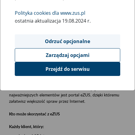
Polityka cookies dla www.zus.pl
Rodzaj wydarzenia
ostatnia aktualizacja 19.08.2024 r.
Szkolenia
Essential area
Odrzuć opcjonalne
obsługa klientów
Zarządzaj opcjami
Event description
Przejdź do serwisu
Platforma Usług Elektronicznych eZUS
to narzędzie, które ułatwia dostęp do usług świadczonych przez
Zakład Ubezpieczeń Społecznych. Jednym z jego
najważniejszych elementów jest portal eZUS, dzięki któremu
załatwisz większość spraw przez Internet.
Kto może skorzystać z eZUS
Każdy klient, który: