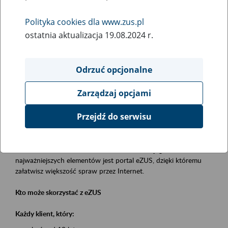
Polityka cookies dla www.zus.pl
Rodzaj wydarzenia
ostatnia aktualizacja 19.08.2024 r.
Szkolenia
Essential area
Odrzuć opcjonalne
obsługa klientów
Zarządzaj opcjami
Event description
Przejdź do serwisu
Platforma Usług Elektronicznych eZUS
to narzędzie, które ułatwia dostęp do usług świadczonych przez
Zakład Ubezpieczeń Społecznych. Jednym z jego
najważniejszych elementów jest portal eZUS, dzięki któremu
załatwisz większość spraw przez Internet.
Kto może skorzystać z eZUS
Każdy klient, który: