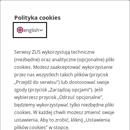
Polityka cookies
english
Menu
Search
Serwisy ZUS wykorzystują techniczne
(niezbędne) oraz analityczne (opcjonalne) pliki
cookies. Możesz zaakceptować wykorzystanie
Szkolenia
przez nas wszystkich takich plików (przycisk
„Przejdź do serwisu”) lub dostosować swoje
zgody (przycisk „Zarządzaj opcjami”). Jeśli
wybierzesz przycisk „Odrzuć opcjonalne”,
będziemy wykorzystywać tylko niezbędne pliki
cookies. W każdej chwili możesz zmienić swoje
Zaproś ZUS do siebie - zakładanie profili
ustawienia. Aby to zrobić, kliknij „Ustawienia
eZUS w siedzibie Twojej firmy
plików cookies” w stopce.