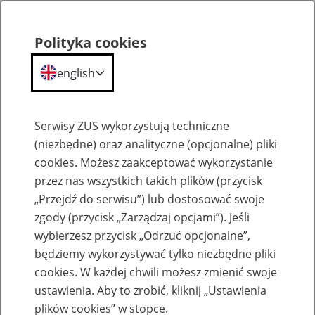
Polityka cookies
english
Menu
Search
Serwisy ZUS wykorzystują techniczne
(niezbędne) oraz analityczne (opcjonalne) pliki
cookies. Możesz zaakceptować wykorzystanie
Szkolenia
przez nas wszystkich takich plików (przycisk
„Przejdź do serwisu”) lub dostosować swoje
zgody (przycisk „Zarządzaj opcjami”). Jeśli
wybierzesz przycisk „Odrzuć opcjonalne”,
będziemy wykorzystywać tylko niezbędne pliki
cookies. W każdej chwili możesz zmienić swoje
Zaproś ZUS do siebie - zakładanie profili
ustawienia. Aby to zrobić, kliknij „Ustawienia
eZUS w siedzibie Twojej firmy
plików cookies” w stopce.