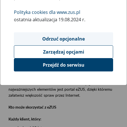
Polityka cookies dla www.zus.pl
Rodzaj wydarzenia
ostatnia aktualizacja 19.08.2024 r.
Szkolenia
Essential area
Odrzuć opcjonalne
obsługa klientów
Zarządzaj opcjami
Event description
Przejdź do serwisu
Platforma Usług Elektronicznych eZUS
to narzędzie, które ułatwia dostęp do usług świadczonych przez
Zakład Ubezpieczeń Społecznych. Jednym z jego
najważniejszych elementów jest portal eZUS, dzięki któremu
załatwisz większość spraw przez Internet.
Kto może skorzystać z eZUS
Każdy klient, który: