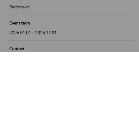
Radomsko
Event term
2026.01.01
-
2026.12.31
Contact
zgłoszenia przyjmujemy w godz. 8:00 - 15:00 pod numerem
telefonu 44 685 33 50
Zobacz także
Zaproś ZUS do siebie: Aktywni 50+