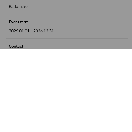
Radomsko
Event term
2026.01.01
-
2026.12.31
Contact
zgłoszenia przyjmujemy w godz. 8:00 - 15:00 pod numerem
telefonu 44 685 33 50
Zobacz także
Zaproś ZUS do siebie: Aktywni 50+