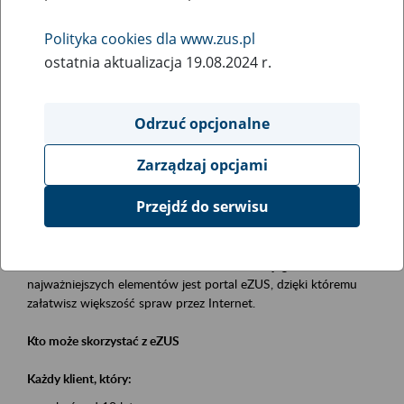
Polityka cookies dla www.zus.pl
Rodzaj wydarzenia
ostatnia aktualizacja 19.08.2024 r.
Szkolenia
Essential area
Odrzuć opcjonalne
obsługa klientów
Zarządzaj opcjami
Event description
Przejdź do serwisu
Platforma Usług Elektronicznych eZUS
to narzędzie, które ułatwia dostęp do usług świadczonych przez
Zakład Ubezpieczeń Społecznych. Jednym z jego
najważniejszych elementów jest portal eZUS, dzięki któremu
załatwisz większość spraw przez Internet.
Kto może skorzystać z eZUS
Każdy klient, który: