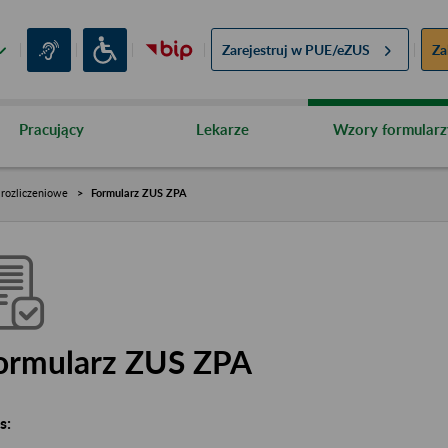
Zarejestruj w
PUE/eZUS
Za
Pracujący
Lekarze
Wzory formularz
rozliczeniowe
Formularz ZUS ZPA
ormularz ZUS ZPA
s: