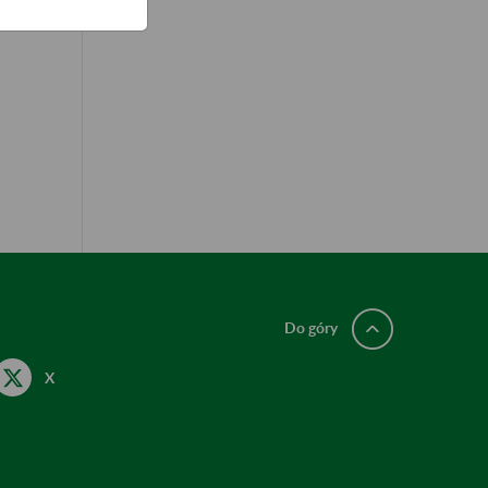
Do góry
X