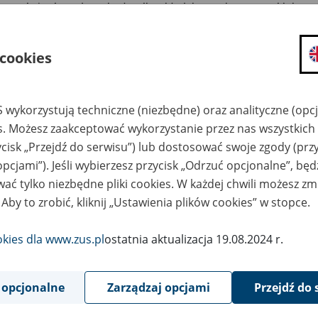
oszenie/zmiana danych płatnika składek - osoby prawnej lub
nostki organizacyjnej nieposiadającej osobowości prawnej
ualizacja 14.05.2021 r.
 cookies
 wypełnić i wydrukować formularz na komputerze, skorzystaj z
ku „Wypełnij i wydrukuj”.
Najpierw zapisz go na komputerze
, a p
ełnij w programie Adobe Reader (darmowy) lub Adobe Acrobat.
 wykorzystują techniczne (niezbędne) oraz analityczne (opc
eglądarki internetowe (np. Chrome, Edge, Safari, Internet Explore
es. Możesz zaakceptować wykorzystanie przez nas wszystkich 
 zapewniają odpowiedniej walidacji i dostępności formularzy.
ycisk „Przejdź do serwisu”) lub dostosować swoje zgody (przy
opcjami”). Jeśli wybierzesz przycisk „Odrzuć opcjonalne”, bę
mularz:
ać tylko niezbędne pliki cookies. W każdej chwili możesz zm
 Aby to zrobić, kliknij „Ustawienia plików cookies” w stopce.
Pobierz plik
611 kB
okies dla www.zus.pl
ostatnia aktualizacja 19.08.2024 r.
YPEŁNIJ I WYDRUKUJ
 opcjonalne
Zarządzaj opcjami
Przejdź do 
Powrót do listy