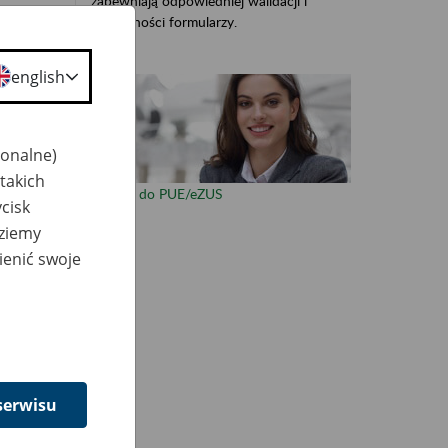
zapewniają odpowiedniej walidacji i
dostępności formularzy.
english
otem
jonalne)
r)
takich
Zaloguj do PUE/eZUS
cisk
dziemy
ienić swoje
serwisu