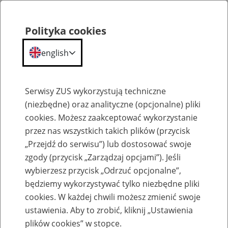
Polityka cookies
english
Menu
Search
Serwisy ZUS wykorzystują techniczne
(niezbędne) oraz analityczne (opcjonalne) pliki
cookies. Możesz zaakceptować wykorzystanie
Komunikaty
przez nas wszystkich takich plików (przycisk
„Przejdź do serwisu”) lub dostosować swoje
zgody (przycisk „Zarządzaj opcjami”). Jeśli
wybierzesz przycisk „Odrzuć opcjonalne”,
będziemy wykorzystywać tylko niezbędne pliki
cookies. W każdej chwili możesz zmienić swoje
Zmiany dotyczące obsługi klientów w
ustawienia. Aby to zrobić, kliknij „Ustawienia
Biurze Terenowym w Pleszewie
plików cookies” w stopce.