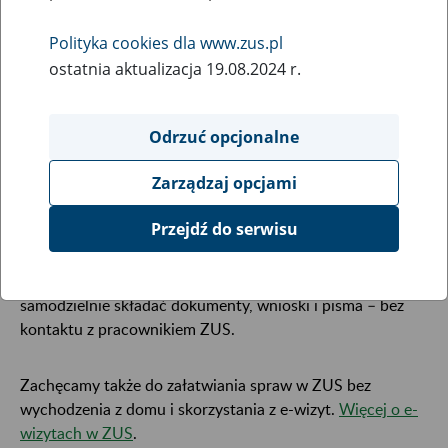
21
December
Polityka cookies dla www.zus.pl
2021
ostatnia aktualizacja 19.08.2024 r.
Odrzuć opcjonalne
Od 21 grudnia br. przywracamy standardową
obsługę klientów w sprawach dla płatników
Zarządzaj opcjami
składek i ubezpieczonych w Biurze Terenowym w
Pleszewie.
Przejdź do serwisu
Do dyspozycji nadal pozostaje skrzynka, do której można
samodzielnie składać dokumenty, wnioski i pisma – bez
kontaktu z pracownikiem ZUS.
Zachęcamy także do załatwiania spraw w ZUS bez
wychodzenia z domu i skorzystania z e-wizyt.
Więcej o e-
wizytach w ZUS
.