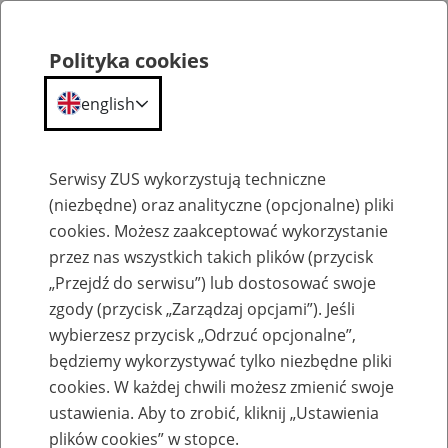
Polityka cookies
english
Menu
Search
Serwisy ZUS wykorzystują techniczne
(niezbędne) oraz analityczne (opcjonalne) pliki
cookies. Możesz zaakceptować wykorzystanie
Dodatkowy zasiłek opiekuńczy nad dzieckiem nowonarodzonym w okresie 8 tygodni
po porodzie
przez nas wszystkich takich plików (przycisk
„Przejdź do serwisu”) lub dostosować swoje
zgody (przycisk „Zarządzaj opcjami”). Jeśli
wybierzesz przycisk „Odrzuć opcjonalne”,
będziemy wykorzystywać tylko niezbędne pliki
cookies. W każdej chwili możesz zmienić swoje
ustawienia. Aby to zrobić, kliknij „Ustawienia
plików cookies” w stopce.