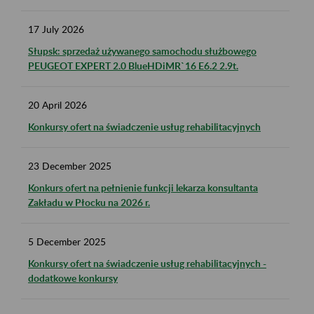
17
July
2026
Słupsk: sprzedaż używanego samochodu służbowego
PEUGEOT EXPERT 2.0 BlueHDiMR`16 E6.2 2.9t.
20
April
2026
Konkursy ofert na świadczenie usług rehabilitacyjnych
23
December
2025
Konkurs ofert na pełnienie funkcji lekarza konsultanta
Zakładu w Płocku na 2026 r.
5
December
2025
Konkursy ofert na świadczenie usług rehabilitacyjnych -
dodatkowe konkursy