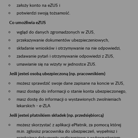
założy konto na eZUS i
potwierdzi swoją tożsamość.
Co umożliwia eZUS
wgląd do danych zgromadzonych w ZUS,
przekazywanie dokumentów ubezpieczeniowych,
składanie wniosków i otrzymywanie na nie odpowiedzi,
zadawanie pytań i otrzymywanie odpowiedzi z ZUS,
umawianie się na wizyty w jednostce ZUS.
Jeśli jesteś osobą ubezpieczoną (np. pracownikiem)
możesz sprawdzić swoje dane zapisane na koncie w ZUS,
masz dostęp do informacji o stanie konta ubezpieczonego,
masz dostę do informacji o wystawionych zwolnieniach
lekarskich - e-ZLA
Jeśli jesteś płatnikiem składek (np. przedsiębiorcą)
możesz skorzystać z aplikacji ePłatnik, za pomocą której
m.in. zgłosisz pracownika do ubezpieczeń, wypełnisz i
przekażesz dokumenty rozliczeniowe z wykorzystaniem