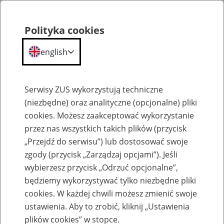
Polityka cookies
english
Menu
Search
Serwisy ZUS wykorzystują techniczne
(niezbędne) oraz analityczne (opcjonalne) pliki
cookies. Możesz zaakceptować wykorzystanie
Szkolenia
przez nas wszystkich takich plików (przycisk
„Przejdź do serwisu”) lub dostosować swoje
zgody (przycisk „Zarządzaj opcjami”). Jeśli
wybierzesz przycisk „Odrzuć opcjonalne”,
będziemy wykorzystywać tylko niezbędne pliki
cookies. W każdej chwili możesz zmienić swoje
Zaproś ZUS do siebie - zakładanie profili
ustawienia. Aby to zrobić, kliknij „Ustawienia
eZUS w siedzibie Twojej firmy
plików cookies” w stopce.