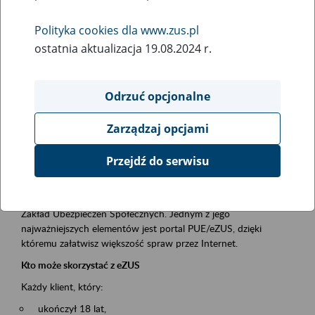
Polityka cookies dla www.zus.pl
Rodzaj wydarzenia
ostatnia aktualizacja 19.08.2024 r.
Szkolenia
Essential area
Odrzuć opcjonalne
obsługa klientów
Zarządzaj opcjami
Event description
Przejdź do serwisu
Platforma Usług Elektronicznych ZUS eZUS
to narzędzie, które ułatwia dostęp do usług świadczonych przez
Zakład Ubezpieczeń Społecznych. Jednym z jego
najważniejszych elementów jest portal PUE/eZUS, dzięki
któremu załatwisz większość spraw przez Internet.
Kto może skorzystać z eZUS
Każdy klient, który:
ukończył 18 lat,