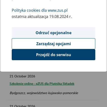
Polityka cookies dla www.zus.pl
Date to:
ostatnia aktualizacja 19.08.2024 r.
Locality:
Odrzuć opcjonalne
Zarządzaj opcjami
Przejdź do serwisu
FILTER
21
October
2026
Szkolenie online - eZUS dla Płatnika Składek
Bydgoszcz, województwo kujawsko-pomorskie
21
October
2026