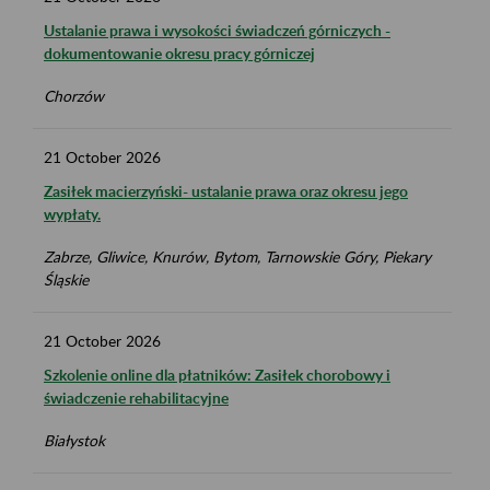
Ustalanie prawa i wysokości świadczeń górniczych -
dokumentowanie okresu pracy górniczej
Chorzów
21
October
2026
Zasiłek macierzyński- ustalanie prawa oraz okresu jego
wypłaty.
Zabrze, Gliwice, Knurów, Bytom, Tarnowskie Góry, Piekary
Śląskie
21
October
2026
Szkolenie online dla płatników: Zasiłek chorobowy i
świadczenie rehabilitacyjne
Białystok