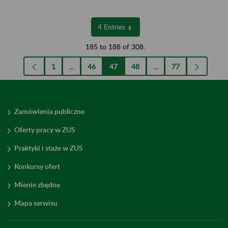
4 Entries
Per Page
185 to 188 of 308.
1
...
46
47
48
...
77
Page
Intermediate Pages Use TAB to navigate.
Page
Page
Page
Intermediate Pages Use
Page
Zamówienia publiczne
Oferty pracy w ZUS
Praktyki i staże w ZUS
Konkursy ofert
Mienie zbędne
Mapa serwisu