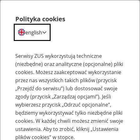
Polityka cookies
english
Menu
Search
Serwisy ZUS wykorzystują techniczne
(niezbędne) oraz analityczne (opcjonalne) pliki
cookies. Możesz zaakceptować wykorzystanie
Komunikaty
przez nas wszystkich takich plików (przycisk
„Przejdź do serwisu”) lub dostosować swoje
zgody (przycisk „Zarządzaj opcjami”). Jeśli
wybierzesz przycisk „Odrzuć opcjonalne”,
będziemy wykorzystywać tylko niezbędne pliki
cookies. W każdej chwili możesz zmienić swoje
Ograniczenia w dostępie do PUE ZUS w
ustawienia. Aby to zrobić, kliknij „Ustawienia
nocy z 27 na 28 czerwca
plików cookies” w stopce.