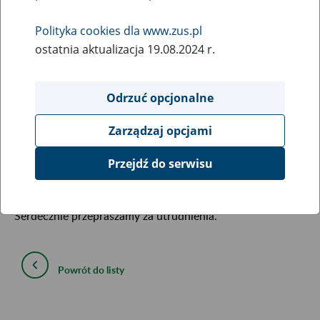
26
June
Polityka cookies dla www.zus.pl
2019
ostatnia aktualizacja 19.08.2024 r.
W związku z koniecznością przeprowadzenia prac
Odrzuć opcjonalne
serwisowych
27 czerwca 2019 r. (czwartek) od godziny
22:00 do godziny 03:00 dnia następnego (piątek)
mogą
Zarządzaj opcjami
wystąpić chwilowe ograniczenia w dostępie do portalu
Platforma Usług Elektronicznych i poszczególnych jego
Przejdź do serwisu
funkcji.
Serdecznie przepraszamy za utrudnienia.
Powrót do listy