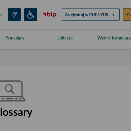
Zarejestruj w
PUE/eZUS
Za
Pracujący
Lekarze
Wzory formularz
lossary