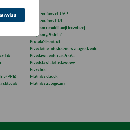
Profil zaufany ePUAP
serwisu
Profil zaufany PUE
rytalne
Program rehabilitacji leczniczej
Program „Płatnik”
Protokół kontroli
Przeciętne miesięczne wynagrodzenie
cy lub
Przedawnienie należności
h
Przedstawiciel ustawowy
Przychód
lny (PPE)
Płatnik składek
ia składek
Płatnik strategiczny