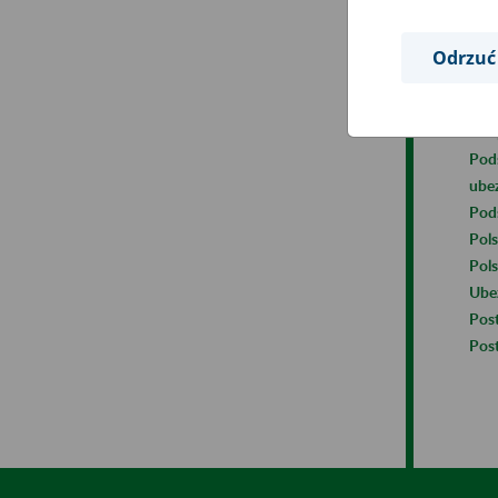
Pań
Odrzuć
Plat
Pod
Podp
Pod
ube
Pod
Pols
Pols
Ube
Pos
Pos