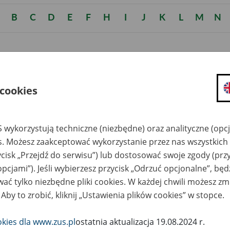
B
C
D
E
F
H
I
J
K
L
M
N
orozumienie wyjątkowe
 cookies
 wykorzystują techniczne (niezbędne) oraz analityczne (opc
ozumienie mające na celu utrzymanie w stosunku do osoby ube
es. Możesz zaakceptować wykorzystanie przez nas wszystkich 
stwa zwykłego wykonywania pracy podczas jej wykonywania na
ycisk „Przejdź do serwisu”) lub dostosować swoje zgody (przy
/EOG.
opcjami”). Jeśli wybierzesz przycisk „Odrzuć opcjonalne”, bę
ać tylko niezbędne pliki cookies. W każdej chwili możesz zm
 Aby to zrobić, kliknij „Ustawienia plików cookies” w stopce.
okies dla www.zus.pl
ostatnia aktualizacja 19.08.2024 r.
e other