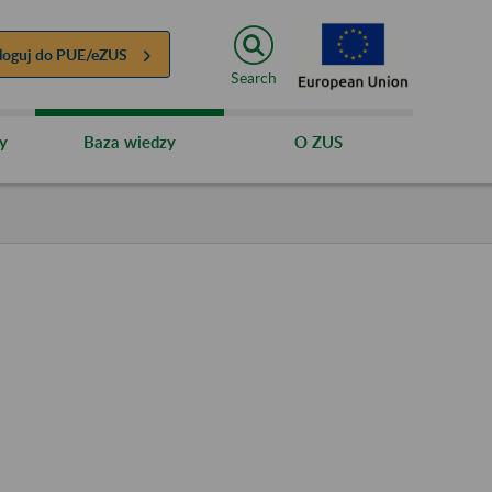
loguj do
PUE/eZUS
Search
y
Baza wiedzy
O ZUS