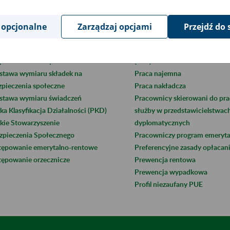
stwa UE oraz państwa EFTA
Postępowanie wyjaśniające
 opcjonalne
Zarządzaj opcjami
Przejdź do 
forma Usług Elektronicznych (PUE)
Potrącenie ze świadczeń
pis cyfrowy
Powszechne towarzystwo eme
is elektroniczny
(PTE)
stawa wymiaru składek na
Praca najemna
zpieczenia społeczne
Praca nakładcza
stawa wymiaru świadczeń
Pracownicy skierowani do pra
ka Klasyfikacja Działalności (PKD)
służby w przedstawicielstwac
kie Stowarzyszenie
dyplomatycznych
zpieczenia Społecznego
Pracowniczy program emeryta
tępowanie emerytalno-rentowe
Preferencyjne zasady opłacan
tępowanie orzecznicze
Prewencja rentowa
Prewencja wypadkowa
Profil niezaufany PUE