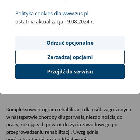
Select entry per letter:
Polityka cookies dla www.zus.pl
ostatnia aktualizacja 19.08.2024 r.
Odrzuć opcjonalne
Zarządzaj opcjami
Program rehabilitacji
Przejdź do serwisu
leczniczej
Kompleksowy program rehabilitacji dla osób zagrożonych
w następstwie choroby długotrwałą niezdolnością do
pracy, rokujących powrót do życia zawodowego po
przeprowadzeniu rehabilitacji. Uwzględnia
oprócz fizjoterapii m.in oddziaływania