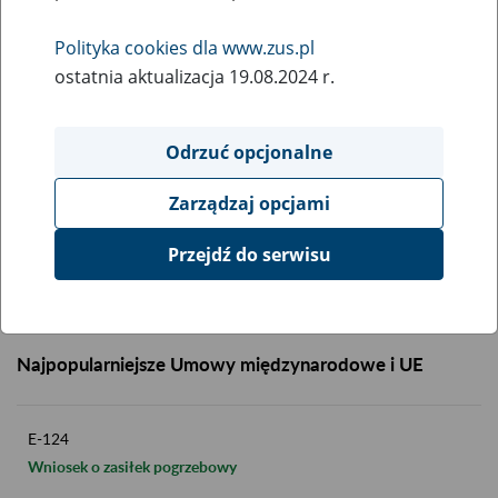
Opis:
Opinia lekarska (franc)
Polityka cookies dla www.zus.pl
ostatnia aktualizacja 19.08.2024 r.
Formularz:
Pobierz plik
189 kB
Odrzuć opcjonalne
Zarządzaj opcjami
Przejdź do serwisu
Powrót do listy
Najpopularniejsze Umowy międzynarodowe i UE
E-124
Wniosek o zasiłek pogrzebowy