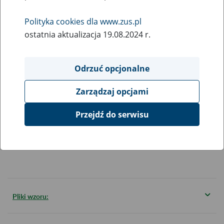
AMERYKAŃSKIEGO SYSTEMU
UBEZPIECZEŃ SPOŁECZNYCH
Polityka cookies dla www.zus.pl
ostatnia aktualizacja 19.08.2024 r.
Opis:
Formularz pomocniczy do podania o świadczenia z
Odrzuć opcjonalne
amerykańskiego systemu ubezpieczeń społecznych (U.S.
SOCIAL SECURITY)
Zarządzaj opcjami
Formularz:
Przejdź do serwisu
Pobierz plik
322 kB
Pliki wzoru: