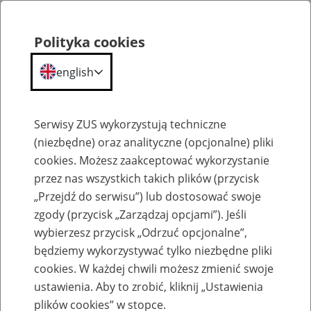
Polityka cookies
english
Menu
Search
Serwisy ZUS wykorzystują techniczne
(niezbędne) oraz analityczne (opcjonalne) pliki
cookies. Możesz zaakceptować wykorzystanie
USA
przez nas wszystkich takich plików (przycisk
„Przejdź do serwisu”) lub dostosować swoje
zgody (przycisk „Zarządzaj opcjami”). Jeśli
wybierzesz przycisk „Odrzuć opcjonalne”,
będziemy wykorzystywać tylko niezbędne pliki
cookies. W każdej chwili możesz zmienić swoje
FORMULARZ POMOCNICZY DO
ustawienia. Aby to zrobić, kliknij „Ustawienia
PODANIA O ŚWIADCZENIA Z
plików cookies” w stopce.