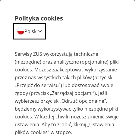
Polityka cookies
Polski
Menu
Szukaj
Serwisy ZUS wykorzystują techniczne
(niezbędne) oraz analityczne (opcjonalne) pliki
cookies. Możesz zaakceptować wykorzystanie
Komunikaty
przez nas wszystkich takich plików (przycisk
„Przejdź do serwisu”) lub dostosować swoje
zgody (przycisk „Zarządzaj opcjami”). Jeśli
wybierzesz przycisk „Odrzuć opcjonalne”,
będziemy wykorzystywać tylko niezbędne pliki
cookies. W każdej chwili możesz zmienić swoje
Informacja w sprawie utraty przez
ustawienia. Aby to zrobić, kliknij „Ustawienia
inspektora kontroli Zakładu Ubezpieczeń
plików cookies” w stopce.