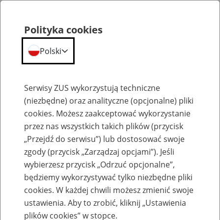
Polityka cookies
Polski
Menu
Szukaj
Serwisy ZUS wykorzystują techniczne
(niezbędne) oraz analityczne (opcjonalne) pliki
cookies. Możesz zaakceptować wykorzystanie
Komunikaty
przez nas wszystkich takich plików (przycisk
„Przejdź do serwisu”) lub dostosować swoje
zgody (przycisk „Zarządzaj opcjami”). Jeśli
wybierzesz przycisk „Odrzuć opcjonalne”,
będziemy wykorzystywać tylko niezbędne pliki
cookies. W każdej chwili możesz zmienić swoje
Możliwe ograniczenia w działaniu Profilu
ustawienia. Aby to zrobić, kliknij „Ustawienia
Zaufanego ePUAP 13 lipca
plików cookies” w stopce.