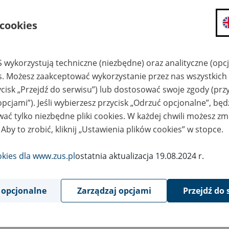
8
February
2022
 cookies
lutego 2022 r. mogą występować utrudnienia w pobieraniu aktual
 wykorzystują techniczne (niezbędne) oraz analityczne (opc
es. Możesz zaakceptować wykorzystanie przez nas wszystkich 
czas aktualizacji komponentów w programie Płatnik pojawia si
ycisk „Przejdź do serwisu”) lub dostosować swoje zgody (przy
opcjami”). Jeśli wybierzesz przycisk „Odrzuć opcjonalne”, bę
d połączenia z usługą. Wyjątek wewn.: Serwer zdalny zwrócił n
ać tylko niezbędne pliki cookies. W każdej chwili możesz zm
 Aby to zrobić, kliknij „Ustawienia plików cookies” w stopce.
ualizację słowników i komponentów można wykonać ręcznie.
okies dla www.zus.pl
ostatnia aktualizacja 19.08.2024 r.
zegółowy opis Aktualizacji ręcznej (z pliku) dostępny jest w pora
TNIK>Poradnik>Aktualizacja komponentów.
 opcjonalne
Zarządzaj opcjami
Przejdź do 
zielnym komunikatem przekażemy informację o usunięciu utrud