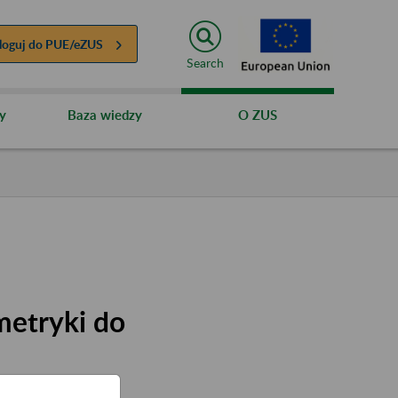
loguj do
PUE/eZUS
Search
y
Baza wiedzy
O ZUS
metryki do