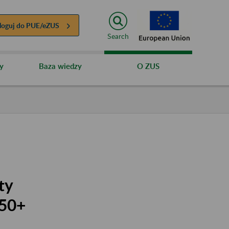
loguj do
PUE/eZUS
Search
y
Baza wiedzy
O ZUS
ty
 50+