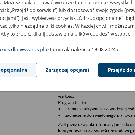
es. Możesz zaakceptować wykorzystanie przez nas wszystkich 
Jeśli jesteś płatnikiem składek (np. przeds
ycisk „Przejdź do serwisu”) lub dostosować swoje zgody (przy
• możesz skorzystać z aplikacji ePłatnik,
ubezpieczeń, wypełnisz i przekażesz dok
opcjami”). Jeśli wybierzesz przycisk „Odrzuć opcjonalne”, bę
ZUS;
ać tylko niezbędne pliki cookies. W każdej chwili możesz zm
• możesz złożyć wniosek o wydanie zaśw
 Aby to zrobić, kliknij „Ustawienia plików cookies” w stopce.
• masz dostęp do zwolnień lekarskich s
okies dla www.zus.pl
ostatnia aktualizacja 19.08.2024 r.
Jeśli jesteś świadczeniobiorcą:
• masz dostęp m.in. do formularza PIT 1
do formularza PIT 40A, czyli rocznego ob
 opcjonalne
Zarządzaj opcjami
Przejdź do 
• możesz zarezerwować wizytę;
• możesz też złożyć wniosek o zmianę 
Aktywni 50+ to inicjatywa, która pokazuje
wartość.
Program ten to:
• promocja aktywności zawodowej osób p
• zachęcanie do świadomego planowania 
ZUS przez działania informacyjne i eduka
kontynuowaniu aktywności zawodowej, d