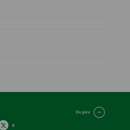
Do góry
X