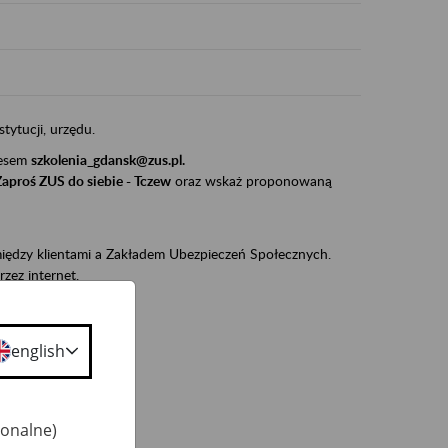
stytucji, urzędu.
resem
szkolenia_gdansk@zus.pl.
Zaproś ZUS do siebie - Tczew
oraz wskaż proponowaną
iędzy klientami a Zakładem Ubezpieczeń Społecznych.
zez internet.
udnionym):
ie w ZUS,
english
onta ubezpieczonego,
ekarza eZLA.
jonalne)