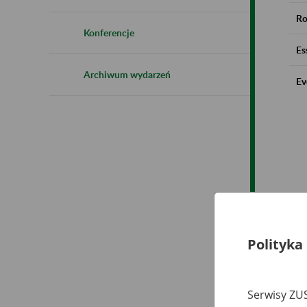
Ro
Konferencje
Es
Archiwum wydarzeń
Ev
Polityka
Serwisy ZUS