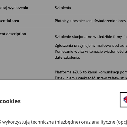
dzaj wydarzenia
Szkolenia
sential area
Płatnicy, ubezpieczeni, świadczeniobiorcy
ent description
Szkolenie stacjonarne w siedzibie firmy, in
Zgłoszenia przyjmujemy mailowo pod ad
Koniecznie wpisz w temacie wiadomości
datę szkolenia.
Platforma eZUS to kanał komunikacji pom
Dzięki niemu większość spraw załatwisz pr
Jeśli jesteś osoba ubezpieczoną (np. zatr
• możesz sprawdzić swoje dane na konc
 cookies
• możesz wysłać wnioski do Zakładu,
• masz dostęp do informacji o stanie k
• masz dostęp do wystawionych przez l
 wykorzystują techniczne (niezbędne) oraz analityczne (opc