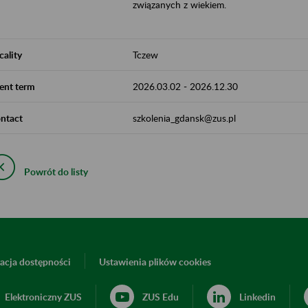
związanych z wiekiem.
cality
Tczew
ent term
2026.03.02
-
2026.12.30
ntact
szkolenia_gdansk@zus.pl
Powrót do listy
acja dostępności
Ustawienia plików cookies
Elektroniczny ZUS
ZUS Edu
Linkedin