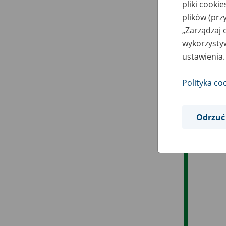
pliki cooki
plików (prz
„Zarządzaj 
wykorzystyw
ustawienia.
Polityka co
Odrzuć