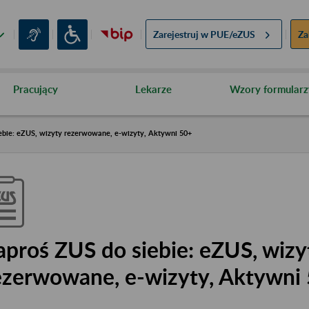
Zarejestruj w
PUE/eZUS
Za
Pracujący
Lekarze
Wzory formularz
ebie: eZUS, wizyty rezerwowane, e-wizyty, Aktywni 50+
aproś ZUS do siebie: eZUS, wizy
ezerwowane, e-wizyty, Aktywni