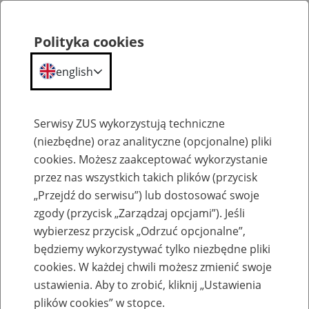
Polityka cookies
english
Menu
Search
Serwisy ZUS wykorzystują techniczne
(niezbędne) oraz analityczne (opcjonalne) pliki
cookies. Możesz zaakceptować wykorzystanie
Komunikaty
przez nas wszystkich takich plików (przycisk
„Przejdź do serwisu”) lub dostosować swoje
zgody (przycisk „Zarządzaj opcjami”). Jeśli
wybierzesz przycisk „Odrzuć opcjonalne”,
będziemy wykorzystywać tylko niezbędne pliki
cookies. W każdej chwili możesz zmienić swoje
Informacja Zakładu Ubezpieczeń
ustawienia. Aby to zrobić, kliknij „Ustawienia
Społecznych z dnia 29 stycznia 2015 r. w
plików cookies” w stopce.