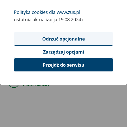
27
March
Polityka cookies dla www.zus.pl
2020
ostatnia aktualizacja 19.08.2024 r.
W związku z koniecznością przeprowadzenia prac
Odrzuć opcjonalne
serwisowych
28 marca od godziny 07:00 do godziny 07:00
29 marca 2020 r.
mogą wystąpić ograniczenia w dostępie
Zarządzaj opcjami
do portalu Platformy Usług Elektronicznych i
poszczególnych jego funkcji.
Przejdź do serwisu
Powrót do listy