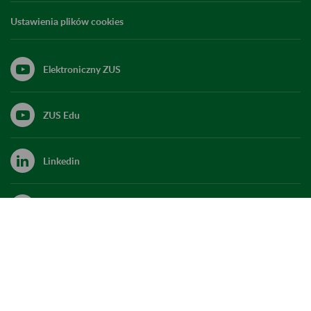
Ustawienia plików cookies
Elektroniczny ZUS
ZUS Edu
Linkedin
X
Kanał RSS
Do góry