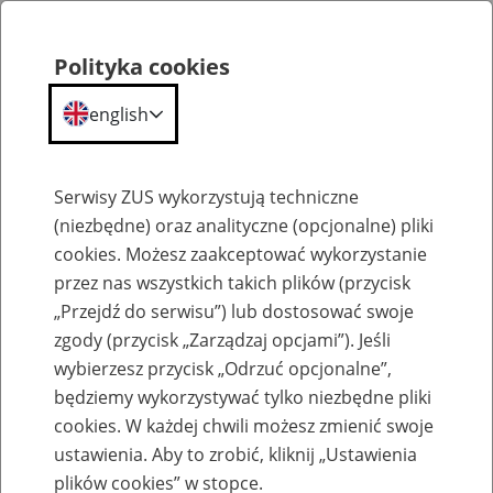
Polityka cookies
english
Menu
Search
Serwisy ZUS wykorzystują techniczne
(niezbędne) oraz analityczne (opcjonalne) pliki
cookies. Możesz zaakceptować wykorzystanie
Komunikaty
przez nas wszystkich takich plików (przycisk
„Przejdź do serwisu”) lub dostosować swoje
zgody (przycisk „Zarządzaj opcjami”). Jeśli
wybierzesz przycisk „Odrzuć opcjonalne”,
będziemy wykorzystywać tylko niezbędne pliki
cookies. W każdej chwili możesz zmienić swoje
Ograniczenie w dostępie do portalu PUE
ustawienia. Aby to zrobić, kliknij „Ustawienia
ZUS z 28 na 29 marca 2020 r.
plików cookies” w stopce.