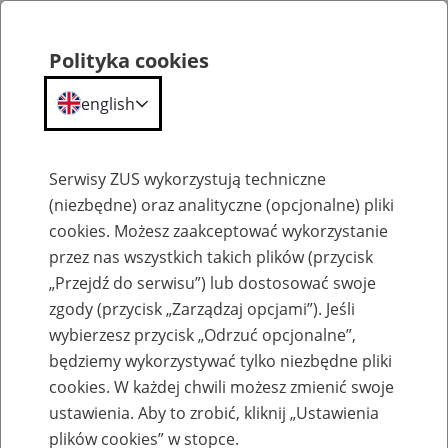
Polityka cookies
english
Menu
Search
Serwisy ZUS wykorzystują techniczne
(niezbędne) oraz analityczne (opcjonalne) pliki
cookies. Możesz zaakceptować wykorzystanie
Komunikaty
przez nas wszystkich takich plików (przycisk
„Przejdź do serwisu”) lub dostosować swoje
zgody (przycisk „Zarządzaj opcjami”). Jeśli
wybierzesz przycisk „Odrzuć opcjonalne”,
będziemy wykorzystywać tylko niezbędne pliki
cookies. W każdej chwili możesz zmienić swoje
Chwilowa niedostępność informacji o
ustawienia. Aby to zrobić, kliknij „Ustawienia
bonie turystycznym na PUE ZUS
plików cookies” w stopce.