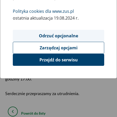
13
August
Polityka cookies dla www.zus.pl
2020
ostatnia aktualizacja 19.08.2024 r.
Na PUE ZUS chwilowo nie ma dostępu do informacji o
Odrzuć opcjonalne
bonie turystycznym. Osoby uprawnione nie widzą zakładki
[Polski Bon Turystyczny]. Nie widać też zakładki [Podmiot
Zarządzaj opcjami
Turystyczny]. Nie można również korzystać z aplikacji do
obsługi płatności (aplikacja dla recepcjonistów).
Przejdź do serwisu
Dostęp do tych funkcji zostanie przywrócony około
godziny 17.00.
Serdecznie przepraszamy za utrudnienia.
Powrót do listy