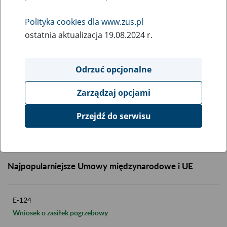
Opis:
Opinia lekarska
Polityka cookies dla www.zus.pl
ostatnia aktualizacja 19.08.2024 r.
Formularz:
Pobierz plik
160 kB
Odrzuć opcjonalne
Zarządzaj opcjami
Przejdź do serwisu
Powrót do listy
Najpopularniejsze Umowy międzynarodowe i UE
E-124
Wniosek o zasiłek pogrzebowy