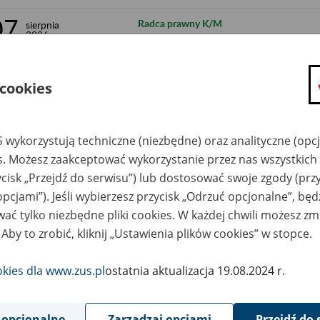
07
Radca prawny K/M
sierpnia
2026
07
Stanowisko ds. rozliczeń - Suwałki
sierpnia
2026
 cookies
07
Stanowisko ds. zarządzania nieruchomoś
sierpnia
2026
 wykorzystują techniczne (niezbędne) oraz analityczne (opc
07
Lekarz Orzecznik Zakładu k/m
sierpnia
es. Możesz zaakceptować wykorzystanie przez nas wszystkich 
2026
ycisk „Przejdź do serwisu”) lub dostosować swoje zgody (przy
opcjami”). Jeśli wybierzesz przycisk „Odrzuć opcjonalne”, bę
07
91 RW Stanowisko ds. orzecznictwa (K/M
sierpnia
2026
ać tylko niezbędne pliki cookies. W każdej chwili możesz zm
 Aby to zrobić, kliknij „Ustawienia plików cookies” w stopce.
07
Lekarz Orzecznik Zakładu (k/m)
sierpnia
2026
okies dla www.zus.pl
ostatnia aktualizacja 19.08.2024 r.
07
Pielęgniarka/Pielęgniarz (k/m)
sierpnia
2026
 opcjonalne
Zarządzaj opcjami
Przejdź do 