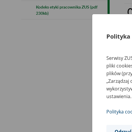
Kodeks etyki pracownika ZUS (pdf
230kb)
Polityka
Serwisy ZUS
pliki cooki
plików (prz
„Zarządzaj 
wykorzystyw
ustawienia.
Polityka co
Odrzuć