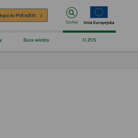
loguj do
PUE/eZUS
Szukaj
y
Baza wiedzy
O ZUS