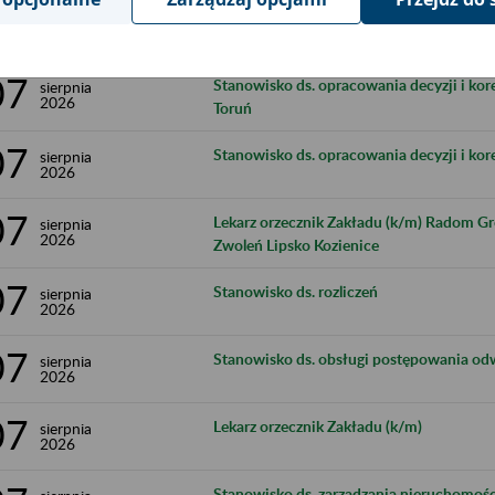
07
90 RZ Stanowisko ds. kontroli zwolnień - 
sierpnia
2026
07
Stanowisko ds. opracowania decyzji i kor
sierpnia
2026
Toruń
07
Stanowisko ds. opracowania decyzji i ko
sierpnia
2026
07
Lekarz orzecznik Zakładu (k/m) Radom G
sierpnia
2026
Zwoleń Lipsko Kozienice
07
Stanowisko ds. rozliczeń
sierpnia
2026
07
Stanowisko ds. obsługi postępowania o
sierpnia
2026
07
Lekarz orzecznik Zakładu (k/m)
sierpnia
2026
Stanowisko ds. zarządzania nieruchomoś