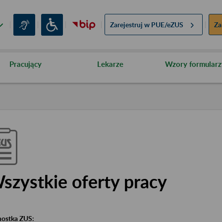
Zarejestruj w
PUE/eZUS
Za
Pracujący
Lekarze
Wzory formularz
szystkie oferty pracy
nostka ZUS: