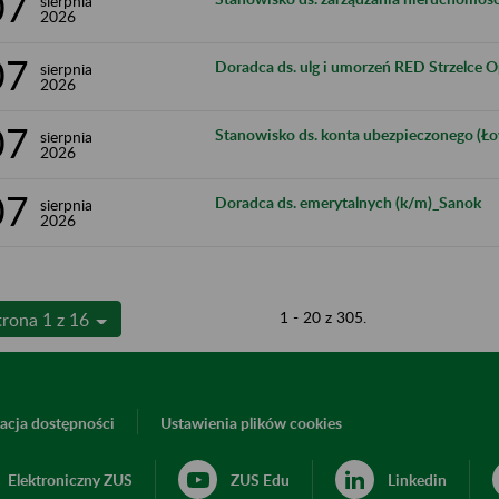
07
sierpnia
2026
07
Doradca ds. ulg i umorzeń RED Strzelce O
sierpnia
2026
07
Stanowisko ds. konta ubezpieczonego (Ło
sierpnia
2026
07
Doradca ds. emerytalnych (k/m)_Sanok
sierpnia
2026
1 - 20 z 305.
trona 1 z 16
acja dostępności
Ustawienia plików cookies
Elektroniczny ZUS
ZUS Edu
Linkedin