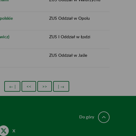
polskie
ZUS Oddział w Opolu
wicz)
ZUS I Oddział w Łodzi
ZUS Oddział w Jaśle
← |
<<
>>
| →
Do góry
X