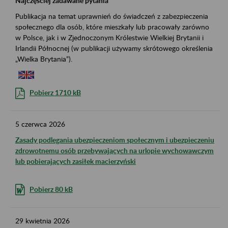
Najczęściej zadawane pytania
Publikacja na temat uprawnień do świadczeń z zabezpieczenia
społecznego dla osób, które mieszkały lub pracowały zarówno
w Polsce, jak i w Zjednoczonym Królestwie Wielkiej Brytanii i
Irlandii Północnej (w publikacji używamy skrótowego określenia
„Wielka Brytania”).
Pobierz 1710 kB
5
czerwca
2026
Zasady podlegania ubezpieczeniom społecznym i ubezpieczeniu
zdrowotnemu osób przebywających na urlopie wychowawczym
lub pobierających zasiłek macierzyński
Pobierz 80 kB
29
kwietnia
2026