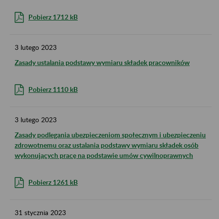
Pobierz 1712 kB
3
lutego
2023
Zasady ustalania podstawy wymiaru składek pracowników
Pobierz 1110 kB
3
lutego
2023
Zasady podlegania ubezpieczeniom społecznym i ubezpieczeniu
zdrowotnemu oraz ustalania podstawy wymiaru składek osób
wykonujących pracę na podstawie umów cywilnoprawnych
Pobierz 1261 kB
31
stycznia
2023