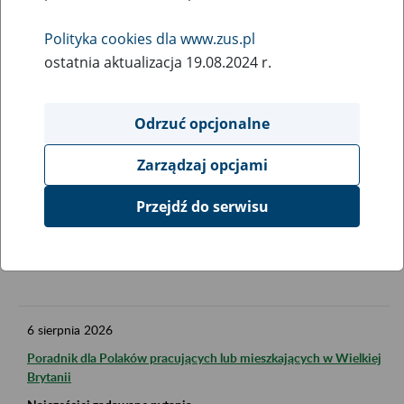
PDF. Do przeglądania i drukowania dokumentów w
Polityka cookies dla www.zus.pl
formacie PDF potrzebny jest program Adobe Acrobat
Reader. Jeżeli dokumenty nie otwierają się, należy
ostatnia aktualizacja 19.08.2024 r.
zainstalować najnowszą wersję programu. Program można
pobrać ze strony producenta.
Odrzuć opcjonalne
Jeśli nadal występują problemy z otwieraniem
Zarządzaj opcjami
dokumentów to najbardziej prawdopodobną przyczyną jest
niewłaściwa konfiguracja przeglądarki internetowej. W
Przejdź do serwisu
takim przypadku należy zapisać plik na dysku i otworzyć go
lokalnie za pomocą programu Adobe Acrobat Reader.
6
sierpnia
2026
Poradnik dla Polaków pracujących lub mieszkających w Wielkiej
Brytanii