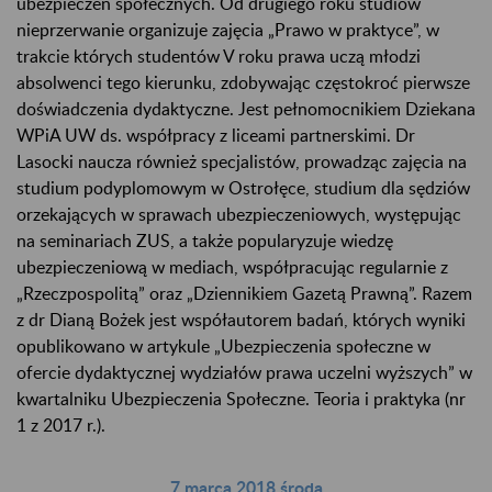
ubezpieczeń społecznych. Od drugiego roku studiów
nieprzerwanie organizuje zajęcia „Prawo w praktyce”, w
trakcie których studentów V roku prawa uczą młodzi
absolwenci tego kierunku, zdobywając częstokroć pierwsze
doświadczenia dydaktyczne. Jest pełnomocnikiem Dziekana
WPiA UW ds. współpracy z liceami partnerskimi. Dr
Lasocki naucza również specjalistów, prowadząc zajęcia na
studium podyplomowym w Ostrołęce, studium dla sędziów
orzekających w sprawach ubezpieczeniowych, występując
na seminariach ZUS, a także popularyzuje wiedzę
ubezpieczeniową w mediach, współpracując regularnie z
„Rzeczpospolitą” oraz „Dziennikiem Gazetą Prawną”. Razem
z dr Dianą Bożek jest współautorem badań, których wyniki
opublikowano w artykule „Ubezpieczenia społeczne w
ofercie dydaktycznej wydziałów prawa uczelni wyższych” w
kwartalniku Ubezpieczenia Społeczne. Teoria i praktyka (nr
1 z 2017 r.).
7 marca 2018 środa