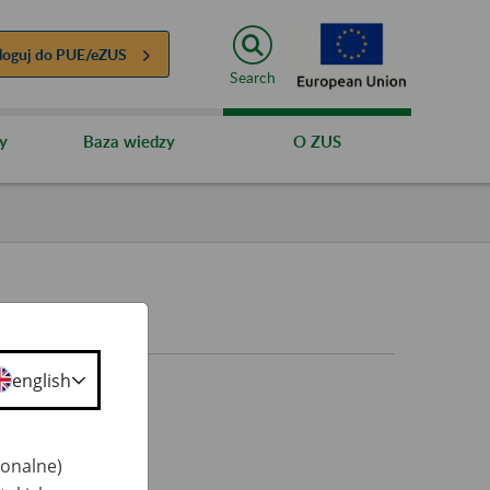
loguj do
PUE/eZUS
Search
y
Baza wiedzy
O ZUS
english
jonalne)