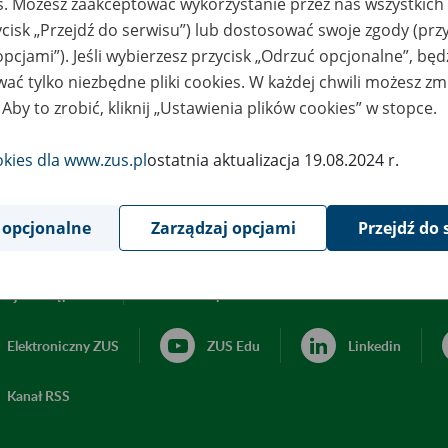
es. Możesz zaakceptować wykorzystanie przez nas wszystkich 
ycisk „Przejdź do serwisu”) lub dostosować swoje zgody (przy
opcjami”). Jeśli wybierzesz przycisk „Odrzuć opcjonalne”, bę
ać tylko niezbędne pliki cookies. W każdej chwili możesz zm
 Aby to zrobić, kliknij „Ustawienia plików cookies” w stopce.
okies dla www.zus.pl
ostatnia aktualizacja 19.08.2024 r.
 opcjonalne
Zarządzaj opcjami
Przejdź do 
acja dostępności
Ustawienia plików cookies
Elektroniczny ZUS
ZUS Edu
Linkedin
Kanał RSS