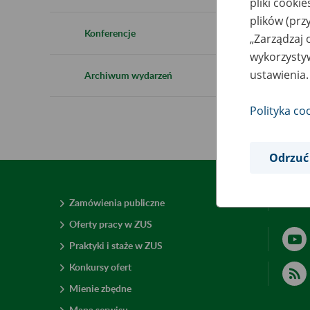
pliki cooki
plików (prz
Konferencje
„Zarządzaj 
wykorzystyw
ustawienia.
Archiwum wydarzeń
Polityka co
Odrzuć
Zamówienia publiczne
Deklar
Oferty pracy w ZUS
Praktyki i staże w ZUS
Konkursy ofert
Mienie zbędne
Mapa serwisu