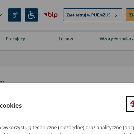
Zarejestruj w
PUE/eZUS
Za
Pracujący
Lekarze
Wzory formularz
or
 cookies
 wykorzystują techniczne (niezbędne) oraz analityczne (opc