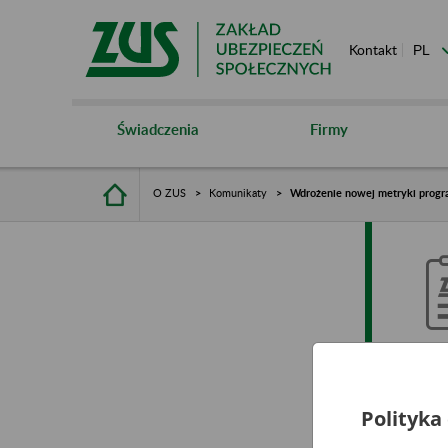
Kontakt
Świadczenia
Firmy
O ZUS
Komunikaty
Wdrożenie nowej metryki progra
W
l
Polityka