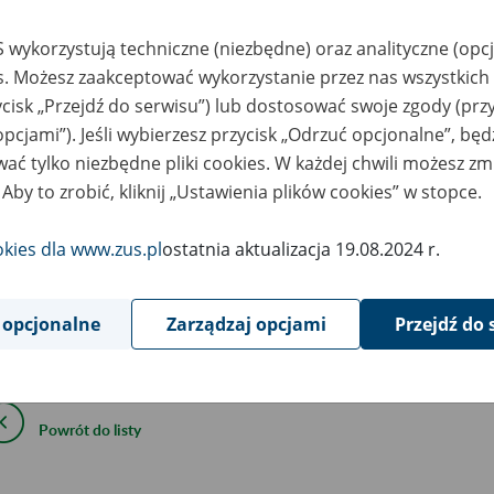
lutego
2025
 wykorzystują techniczne (niezbędne) oraz analityczne (opc
es. Możesz zaakceptować wykorzystanie przez nas wszystkich 
ycisk „Przejdź do serwisu”) lub dostosować swoje zgody (przy
opcjami”). Jeśli wybierzesz przycisk „Odrzuć opcjonalne”, bę
utego 2025 r., w godzinach 18:00 – 23:30 planujemy wdr
ać tylko niezbędne pliki cookies. W każdej chwili możesz zm
sji 10.02.002 programu Płatnik.
 Aby to zrobić, kliknij „Ustawienia plików cookies” w stopce.
ryka obejmuje zmiany w wyliczaniu podstawy i składki na ubezp
okies dla www.zus.pl
ostatnia aktualizacja 19.08.2024 r.
ółpracujących (zgłoszonych z kodem 0511xx). Podstawa wylicza
sięcznego wynagrodzenia.
 opcjonalne
Zarządzaj opcjami
Przejdź do 
ryka będzie automatycznie pobierana podczas aktualizacji.
Powrót do listy