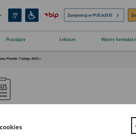
Zarejestruj w
PUE/eZUS
Za
Pracujący
Lekarze
Wzory formularz
mu Płatnik 7 lutego 2025 r.
drożenie nowej metryki progra
utego 2025 r.
 cookies