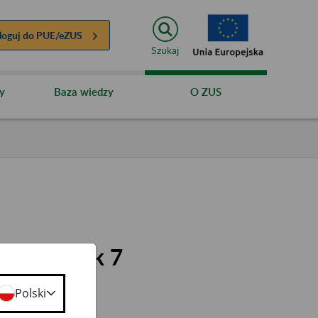
loguj do
PUE/eZUS
Szukaj
y
Baza wiedzy
O ZUS
mu Płatnik 7
Polski