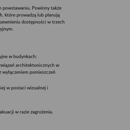
ch powstawaniu. Powinny także
h, które prowadzą lub planują
apewnieniu dostępności w trzech
cyjnym.
yjne w budynkach;
ozwiązań architektonicznych w
 z wyłączeniem pomieszczeń
j w postaci wizualnej i
uacji w razie zagrożenia.