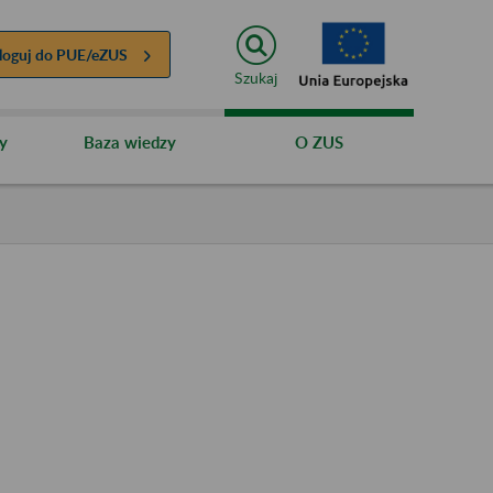
loguj do
PUE/eZUS
Szukaj
y
Baza wiedzy
O ZUS