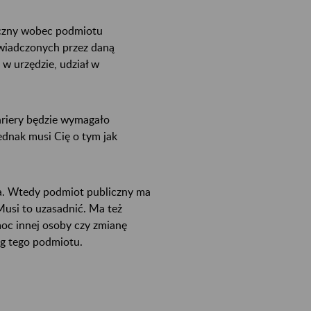
yczny wobec podmiotu
świadczonych przez daną
 w urzędzie, udział w
bariery będzie wymagało
ednak musi Cię o tym jak
ia. Wtedy podmiot publiczny ma
usi to uzasadnić. Ma też
oc innej osoby czy zmianę
ug tego podmiotu.