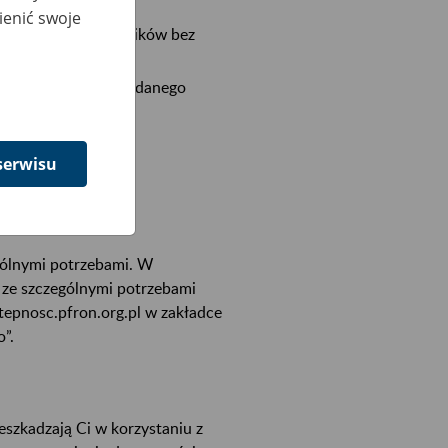
i głuchych;
ienić swoje
szystkich użytkowników bez
dostępności cyfrowej danego
serwisu
gólnymi potrzebami. W
 ze szczególnymi potrzebami
stepnosc.pfron.org.pl w zakładce
”.
eszkadzają Ci w korzystaniu z