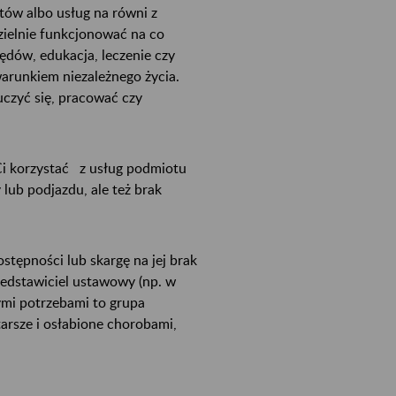
tów albo usług na równi z
zielnie funkcjonować na co
zędów, edukacja, leczenie czy
 warunkiem niezależnego życia.
uczyć się, pracować czy
 Ci korzystać z usług podmiotu
 lub podjazdu, ale też brak
tępności lub skargę na jej brak
zedstawiciel ustawowy (np. w
ymi potrzebami to grupa
tarsze i osłabione chorobami,