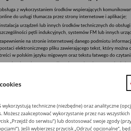
obsługa z wykorzystaniem środków wspierających komunikowani
online do usługi tłumacza przez strony internetowe i aplikacje;
instalacja urządzeń lub innych środków technicznych do obsługi
szczególności pętli indukcyjnych, systemów FM lub innych urzą
zapewnienie na stronie internetowej danego podmiotu informacji 
postaci elektronicznego pliku zawierającego tekst, który możn
treści w polskim języku migowym oraz tekstu łatwego do czytani
na wniosek osoby ze szczególnymi potrzebami – zapewnienie k
publicznym w formie określonej w tym wniosku.
 cookies
ogi dostępności cyfrowej:
respektowanie wymagań określonych w tzw. standardzie WCAG 2.
zapewnienie dostępności stron internetowych oraz aplikacji mo
 wykorzystują techniczne (niezbędne) oraz analityczne (opc
rodzajami niepełnosprawności. Oznacza to m.in.:
es. Możesz zaakceptować wykorzystanie przez nas wszystkich 
ycisk „Przejdź do serwisu”) lub dostosować swoje zgody (przy
dostępność wszystkich elementów i funkcji strony interne
opcjami”). Jeśli wybierzesz przycisk „Odrzuć opcjonalne”, bę