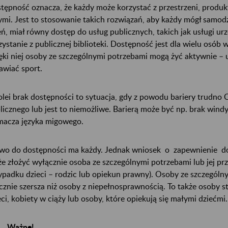
tępność oznacza, że każdy może korzystać z przestrzeni, produk
ymi. Jest to stosowanie takich rozwiązań, aby każdy mógł samod
eń, miał równy dostęp do usług publicznych, takich jak usługi ur
zystanie z publicznej biblioteki. Dostępność jest dla wielu osób
ęki niej osoby ze szczególnymi potrzebami mogą żyć aktywnie – 
awiać sport.
olei brak dostępności to sytuacja, gdy z powodu bariery trudno
licznego lub jest to niemożliwe. Barierą może być np. brak windy
macza języka migowego.
wo do dostępności ma każdy. Jednak wniosek o zapewnienie dos
e złożyć wyłącznie osoba ze szczególnymi potrzebami lub jej pr
ypadku dzieci – rodzic lub opiekun prawny). Osoby ze szczególn
cznie szersza niż osoby z niepełnosprawnością. To także osoby s
eci, kobiety w ciąży lub osoby, które opiekują się małymi dziećmi.
Ważne!