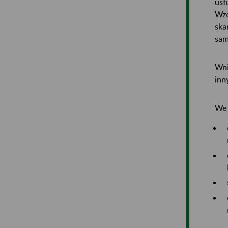
usł
Wzó
ska
sam
Wni
inn
We 