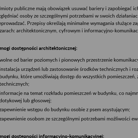
mioty publiczne mają obowiązek usuwać bariery i zapobiegać i
ględniać osoby ze szczególnymi potrzebami w swoich działaniac
eprowadzać. Przepisy określają minimalne wymagania służące z
zarach: architektonicznym, cyfrowym i informacyjno-komunika
ogi dostępności architektonicznej:
wolne od barier poziomych i pionowych przestrzenie komunikac
instalacja urządzeń lub zastosowanie środków technicznych i r
budynku, które umożliwiają dostęp do wszystkich pomieszczeń,
technicznych;
informacje na temat rozkładu pomieszczeń w budynku, co najmnie
dotykowej lub głosowej;
zapewnienie wstępu do budynku osobie z psem asystującym;
zapewnienie osobom ze szczególnymi potrzebami możliwości ewak
ogi dostępności informacyjno-komunikacyjnej: