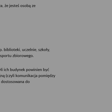
a, że jesteś osobą ze
biblioteki, uczelnie, szkoły,
nsportu zbiorowego.
yli ich budynek powinien być
jną (czyli komunikacja pomiędzy
ć dostosowana do