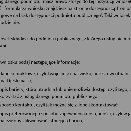
ug danego podmiotu, masz prawo złożyć do tej instytucji wniose
r formularza wniosku znajdziesz na stronie dostepnosc.pfron.o
rgowe na brak dostępności podmiotu publicznego”. Taki wniosek
odzielnie.
osek składasz do podmiotu publicznego, z którego usług nie moż
ymi.
wniosku podaj następujące informacje:
dane kontaktowe, czyli Twoje imię i nazwisko, adres, ewentualni
mail (jeśli masz);
opis bariery, która utrudnia lub uniemożliwia dostęp, czyli tego,
korzystać z usług danego podmiotu publicznego;
sposób kontaktu, czyli jak można się z Tobą skontaktować;
opis preferowanego sposobu zapewnienia dostępności, czyli w j
należałoby zlikwidować istniejącą barierę.