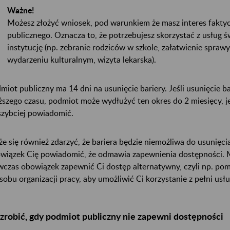
Ważne!
Możesz złożyć wniosek, pod warunkiem że masz interes fakt
publicznego. Oznacza to, że potrzebujesz skorzystać z usług 
instytucję (np. zebranie rodziców w szkole, załatwienie sprawy
wydarzeniu kulturalnym, wizyta lekarska).
miot publiczny ma 14 dni na usunięcie bariery. Jeśli usunięcie 
ższego czasu, podmiot może wydłużyć ten okres do 2 miesięcy, j
szybciej powiadomić.
e się również zdarzyć, że bariera będzie niemożliwa do usunięc
wiązek Cię powiadomić, że odmawia zapewnienia dostępności. M
czas obowiązek zapewnić Ci dostęp alternatywny, czyli np. pom
sobu organizacji pracy, aby umożliwić Ci korzystanie z pełni usł
zrobić, gdy podmiot publiczny nie zapewni dostępności