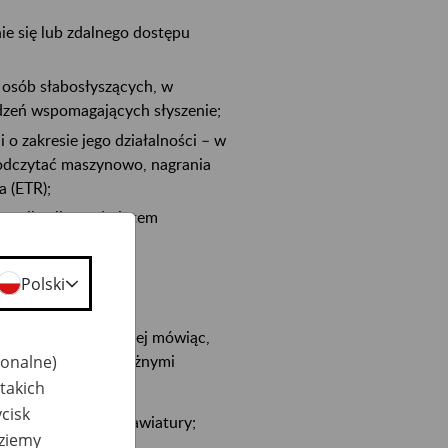
e się lub zdalnego dostępu
 osób słabosłyszących, w
dzeń wspomagających słyszenie;
o zakresie jego działalności – w
a odczytać maszynowo, nagrania
a (ETR);
omunikacji z podmiotem
Polski
1, czyli, najogólniej mówiąc,
bilnych osobom z różnymi
jonalne)
takich
cisk
towej za pomocą klawiatury;
dziemy