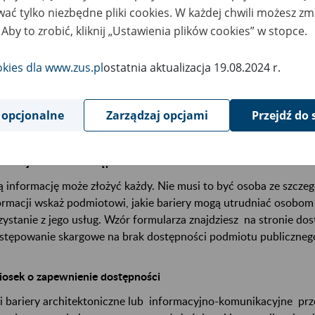
dostosowanie multimediów do potrzeb osób niewidomych 
ać tylko niezbędne pliki cookies. W każdej chwili możesz zm
dokumenty możliwe do komfortowego odczytania przez w
 Aby to zrobić, kliknij „Ustawienia plików cookies” w stopce.
jakichkolwiek utrudnień;
zamieszczenie deklaracji dostępności, czyli informacji o 
okies dla www.zus.pl
ostatnia aktualizacja 19.08.2024 r.
podmiotu publicznego oraz o przysługujących Ci prawach.
 opcjonalne
Zarządzaj opcjami
Przejdź do 
k możesz zmienić dostępność
ormacja o braku dostępności
ą informację może złożyć każdy. Nie musi to być osoba ze szcze
ormacji wskaż podmiotowi, jakie bariery mogą utrudniać osobom
zystanie z jego usług. Wzór formularza znajdziesz na stronie do
stępowanie skargowe na brak dostępności podmiotu publicznego
osek o zapewnienie dostępności
li bariery architektoniczne lub informacyjno-komunikacyjne prz