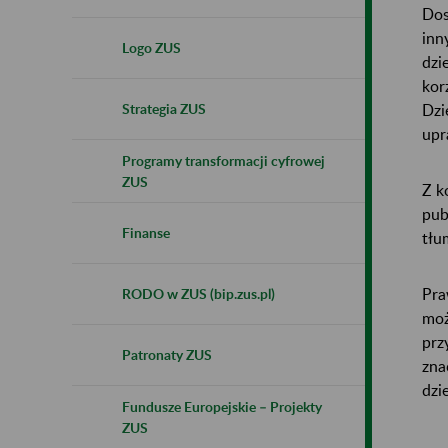
Dos
inn
Logo ZUS
dzi
kor
Dzi
Strategia ZUS
upr
Programy transformacji cyfrowej
ZUS
Z k
pub
Finanse
tłu
Pra
RODO w ZUS (bip.zus.pl)
moż
prz
Patronaty ZUS
zna
dzi
Fundusze Europejskie – Projekty
ZUS