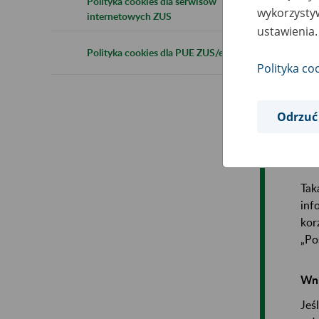
Polityka cookies dla serwisów
wykorzystyw
internetowych ZUS
ustawienia.
Polityka cookies dla PUE ZUS/eZUS
Polityka co
Odrzuć
Ja
Inf
Tak
inf
kor
„Po
Wni
Jeś