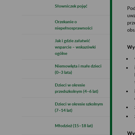
Słowniczek pojęć
Pod
uwz
Orzekanie o
prz
niepełnosprawności
obs
Jak i gdzie załatwić
Wym
wsparcie – wskazówki
ogólne
Niemowlęta i małe dzieci
(0–3 lata)
Dzieci w okresie
przedszkolnym (4–6 lat)
Dzieci w okresie szkolnym
(7–14 lat)
Młodzież (15–18 lat)
Wym