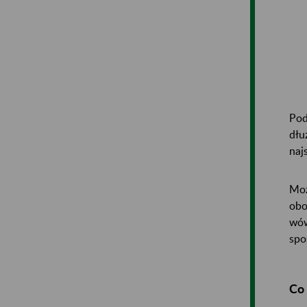
Pod
dłu
naj
Moż
obo
wów
spo
Co 