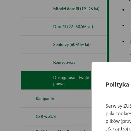
Młodzi dorośli (19–26 lat)
Dorośli (27–60/65 lat)
Seniorzy (60/65+ lat)
Koniec życia
Dostępność - Twoje
Polityka
prawo
Wym
Kampanie
Serwisy ZUS
pliki cooki
CSR w ZUS
plików (prz
„Zarządzaj 