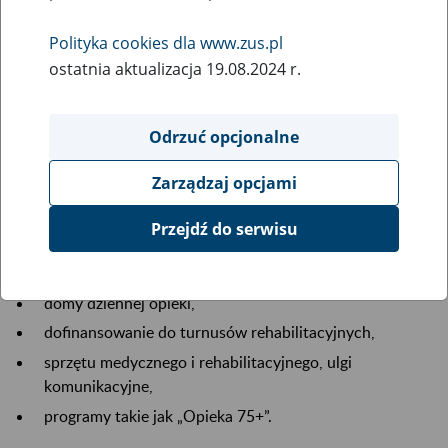
Polityka cookies dla www.zus.pl
ostatnia aktualizacja 19.08.2024 r.
Odrzuć opcjonalne
Osoby w wieku emerytalnym z niepełnosprawnością
często mierzą się z pogorszeniem zdrowia, samotnością i
Zarządzaj opcjami
ograniczoną mobilnością. Potrzebują nie tylko wsparcia
zdrowotnego i socjalnego, ale też systematycznej opieki.
Przejdź do serwisu
Najważniejsze formy pomocy obejmują:
usługi opiekuńcze,
domy dziennej opieki,
dofinansowanie do turnusów rehabilitacyjnych,
sprzętu medycznego i rehabilitacyjnego, ulgi
komunikacyjne,
programy takie jak „Opieka 75+”.