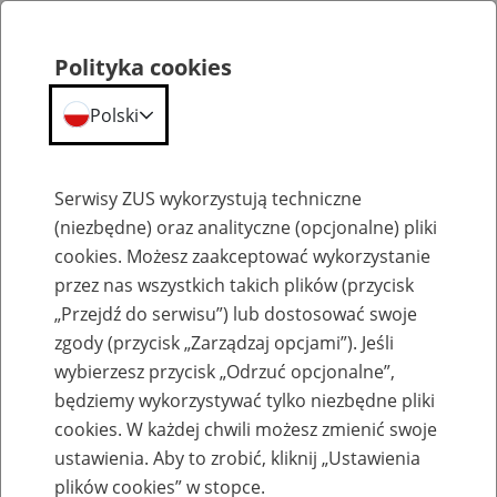
Polityka cookies
Polski
Menu
Szukaj
Serwisy ZUS wykorzystują techniczne
(niezbędne) oraz analityczne (opcjonalne) pliki
cookies. Możesz zaakceptować wykorzystanie
Wsparcie na każdym etapie życia
przez nas wszystkich takich plików (przycisk
„Przejdź do serwisu”) lub dostosować swoje
zgody (przycisk „Zarządzaj opcjami”). Jeśli
wybierzesz przycisk „Odrzuć opcjonalne”,
będziemy wykorzystywać tylko niezbędne pliki
Seniorzy 60/65+ lat
cookies. W każdej chwili możesz zmienić swoje
ustawienia. Aby to zrobić, kliknij „Ustawienia
plików cookies” w stopce.