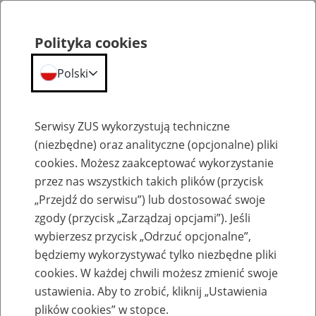
Polityka cookies
Polski
Menu
Szukaj
Serwisy ZUS wykorzystują techniczne
(niezbędne) oraz analityczne (opcjonalne) pliki
cookies. Możesz zaakceptować wykorzystanie
Katalog usług
przez nas wszystkich takich plików (przycisk
„Przejdź do serwisu”) lub dostosować swoje
zgody (przycisk „Zarządzaj opcjami”). Jeśli
wybierzesz przycisk „Odrzuć opcjonalne”,
będziemy wykorzystywać tylko niezbędne pliki
Dane z ZUS dla uprawnionych
cookies. W każdej chwili możesz zmienić swoje
instytucji (OK-WUD)
ustawienia. Aby to zrobić, kliknij „Ustawienia
plików cookies” w stopce.