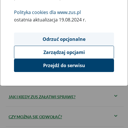
Polityka cookies dla www.zus.pl
KOGO DOTYCZY?
ostatnia aktualizacja 19.08.2024 r.
JAKIE DOKUMENTY SĄ WYMAGANE?
Odrzuć opcjonalne
Zarządzaj opcjami
KIEDY ZŁOŻYĆ DOKUMENTY?
Przejdź do serwisu
GDZIE I W JAKI SPOSÓB ZŁOŻYĆ DOKUMENTY?
JAK I KIEDY ZUS ZAŁATWI SPRAWĘ?
CZY MOŻNA SIĘ ODWOŁAĆ?