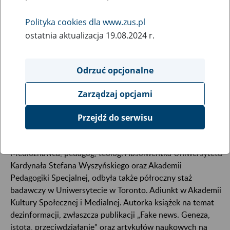
Polityka cookies dla www.zus.pl
ostatnia aktualizacja 19.08.2024 r.
Odrzuć opcjonalne
Zarządzaj opcjami
Przejdź do serwisu
Medioznawca, pedagog, teolog. Absolwentka Uniwersytetu
Kardynała Stefana Wyszyńskiego oraz Akademii
Pedagogiki Specjalnej, odbyła także półroczny staż
badawczy w Uniwersytecie w Toronto. Adiunkt w Akademii
Kultury Społecznej i Medialnej. Autorka książek na temat
dezinformacji, zwłaszcza publikacji „Fake news. Geneza,
istota, przeciwdziałanie” oraz artykułów naukowych na