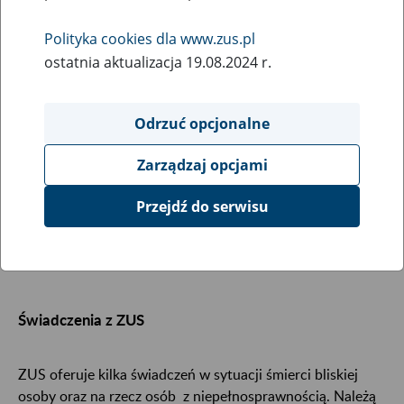
jej opiekuna, warto wiedzieć, z jakiego wsparcia
Polityka cookies dla www.zus.pl
instytucjonalnego można skorzystać. W tym rozdziale
znajdziesz informacje o najważniejszych świadczeniach i
ostatnia aktualizacja 19.08.2024 r.
formach pomocy przed śmiercią i po niej – z ZUS, KRUS,
ośrodków pomocy społecznej, PFRON oraz organizacji
Odrzuć opcjonalne
pozarządowych.
Świadczenia z ZUS
Zarządzaj opcjami
Świadczenia z KRUS
Przejdź do serwisu
Wsparcie z OPS/MOPS/PCPR
Pozostałe wsparcie
Świadczenia z ZUS
ZUS oferuje kilka świadczeń w sytuacji śmierci bliskiej
osoby oraz na rzecz osób z niepełnosprawnością. Należą