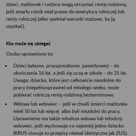
dzieci, małżonek i rodzice mogą otrzymać rentę rodzinną,
jeśli zmarły rolnik miał prawo do emerytury rolniczej lub
renty rolniczej (albo spełniał warunki stażowe, by ją
uzyskać).
Kto może się ubiegać
Osoby uprawnione to:
Dzieci (własne, przysposobione, pasierbowie) – do
ukończenia 16 lat, a jeśli się uczą w szkole – do 25 lat.
Uwaga: dziecko, które jest całkowicie niezdolne do
pracy (niepełnosprawne) od młodego wieku, może
pobierać rolniczą rentę rodzinną bezterminowo.
Wdowa lub wdowiec – jeśli w chwili śmierci małżonka
mieli 50 lat lub więcej albo byli niezdolni do pracy.
Uprawnienie ma także młodsza wdowa lub młodszy
wdowiec, jeśli wychowuje co najmniej jedno dziecko
(KRUS stosuje tu przepisy niemal identyczne jak ZUS).