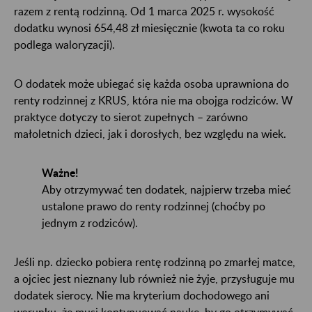
razem z rentą rodzinną. Od 1 marca 2025 r. wysokość
dodatku wynosi 654,48 zł miesięcznie (kwota ta co roku
podlega waloryzacji).
O dodatek może ubiegać się każda osoba uprawniona do
renty rodzinnej z KRUS, która nie ma obojga rodziców. W
praktyce dotyczy to sierot zupełnych – zarówno
małoletnich dzieci, jak i dorosłych, bez względu na wiek.
Ważne!
Aby otrzymywać ten dodatek, najpierw trzeba mieć
ustalone prawo do renty rodzinnej (choćby po
jednym z rodziców).
Jeśli np. dziecko pobiera rentę rodzinną po zmarłej matce,
a ojciec jest nieznany lub również nie żyje, przysługuje mu
dodatek sierocy. Nie ma kryterium dochodowego ani
warunku, że musi kontynuować naukę, by go otrzymywać.