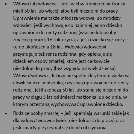
Wdowa lub wdowiec – jeśli w chwili śmierci małżonka
mieli 50 lat lub więcej albo byli niezdolni do pracy.
Uprawnienie ma także młodsza wdowa lub młodszy
wdowiec, jeśli wychowuje co najmniej jedno dziecko
uprawnione do renty rodzinnej (własne lub osoby
zmarłej) poniżej 16 roku życia, a jeśli dziecko się uczy –
to do ukończenia 18 lat. Wdowie/wdowcowi
przysługuje też renta rodzinna, gdy opiekuje się
dzieckiem osoby zmarłej, które jest całkowicie
niezdolne do pracy (bez względu na wiek dziecka).
Wdowa/wdowiec, którzy nie spełnili kryterium wieku w
chwili śmierci małżonka, uzyskają uprawnienie do renty
rodzinnej, jeśli skończą 50 lat lub staną się niezdolni do
pracy w ciągu 5 lat od śmierci małżonka lub od dnia, w
którym przestaną wychowywać uprawnione dziecko.
Rodzice osoby zmarłej – jeśli spełniają warunki takie jak
dla wdowy/wdowca (wiek, niezdolność do pracy) oraz
jeśli zmarły przyczyniał się do ich utrzymania.