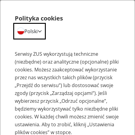
Polityka cookies
Polski
Menu
Szukaj
Serwisy ZUS wykorzystują techniczne
(niezbędne) oraz analityczne (opcjonalne) pliki
cookies. Możesz zaakceptować wykorzystanie
Wsparcie na każdym etapie życia
przez nas wszystkich takich plików (przycisk
„Przejdź do serwisu”) lub dostosować swoje
zgody (przycisk „Zarządzaj opcjami”). Jeśli
wybierzesz przycisk „Odrzuć opcjonalne”,
będziemy wykorzystywać tylko niezbędne pliki
Koniec życia
cookies. W każdej chwili możesz zmienić swoje
ustawienia. Aby to zrobić, kliknij „Ustawienia
plików cookies” w stopce.
Gdy zbliża się kres życia osoby z niepełnosprawnością lub