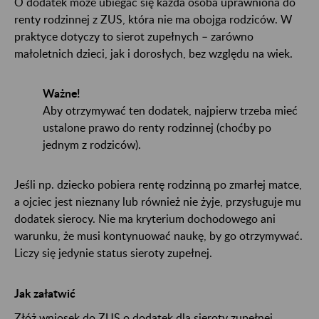
O dodatek może ubiegać się każda osoba uprawniona do
renty rodzinnej z ZUS, która nie ma obojga rodziców. W
praktyce dotyczy to sierot zupełnych – zarówno
małoletnich dzieci, jak i dorosłych, bez względu na wiek.
Ważne!
Aby otrzymywać ten dodatek, najpierw trzeba mieć
ustalone prawo do renty rodzinnej (choćby po
jednym z rodziców).
Jeśli np. dziecko pobiera rentę rodzinną po zmarłej matce,
a ojciec jest nieznany lub również nie żyje, przysługuje mu
dodatek sierocy. Nie ma kryterium dochodowego ani
warunku, że musi kontynuować naukę, by go otrzymywać.
Liczy się jedynie status sieroty zupełnej.
Jak załatwić
Złóż wniosek do ZUS o dodatek dla sieroty zupełnej