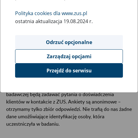
18
listopada
2025
Polityka cookies dla www.zus.pl
ostatnia aktualizacja 19.08.2024 r.
Od 19 listopada 2025 r. do 19 stycznia 2026 r. firma
Odrzuć opcjonalne
badawcza PBS Sp. z o.o. będzie prowadzić wywiady
telefoniczne z losowo wybranymi klientami ZUS.
Zarządzaj opcjami
Pozwoli to nam poznać Waszą opinię o obsłudze
klientów i świadczonych przez nas usługach.
Przejdź do serwisu
Podczas rozmowy telefonicznej ankieterzy pracowni
badawczej będą zadawać pytania o doświadczenia
klientów w kontakcie z ZUS. Ankiety są anonimowe –
otrzymamy tylko zbiór odpowiedzi. Nie trafią do nas żadne
dane umożliwiające identyfikację osoby, która
uczestniczyła w badaniu.