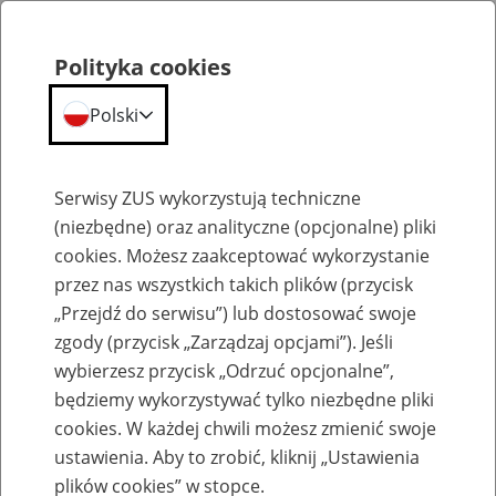
Polityka cookies
Polski
Menu
Szukaj
Serwisy ZUS wykorzystują techniczne
(niezbędne) oraz analityczne (opcjonalne) pliki
cookies. Możesz zaakceptować wykorzystanie
Archiwum konkursu
przez nas wszystkich takich plików (przycisk
„Przejdź do serwisu”) lub dostosować swoje
zgody (przycisk „Zarządzaj opcjami”). Jeśli
wybierzesz przycisk „Odrzuć opcjonalne”,
będziemy wykorzystywać tylko niezbędne pliki
Znamy laureatów kolejnej edycji
cookies. W każdej chwili możesz zmienić swoje
konkursu „Projekt z ZUS” - edycja
ustawienia. Aby to zrobić, kliknij „Ustawienia
plików cookies” w stopce.
2024/2025