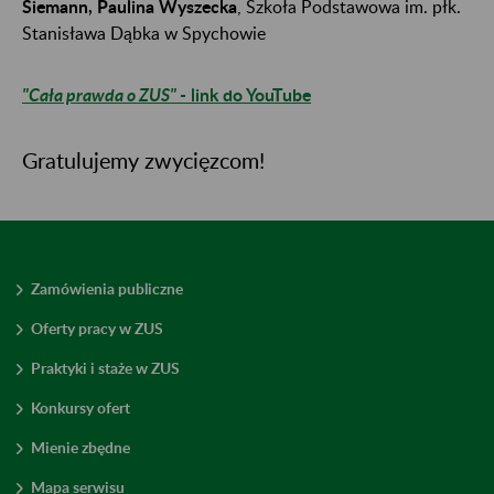
Siemann, Paulina Wyszecka
, Szkoła Podstawowa im. płk.
Stanisława Dąbka w Spychowie
"Cała prawda o ZUS"
- link do YouTube
Gratulujemy zwycięzcom!
Zamówienia publiczne
Oferty pracy w ZUS
Praktyki i staże w ZUS
Konkursy ofert
Mienie zbędne
Mapa serwisu