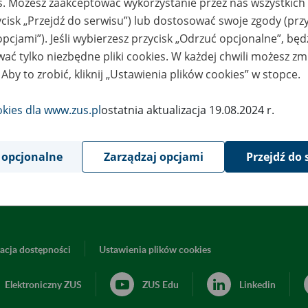
es. Możesz zaakceptować wykorzystanie przez nas wszystkich 
ycisk „Przejdź do serwisu”) lub dostosować swoje zgody (przy
opcjami”). Jeśli wybierzesz przycisk „Odrzuć opcjonalne”, bę
ać tylko niezbędne pliki cookies. W każdej chwili możesz zm
eczeń
 Aby to zrobić, kliknij „Ustawienia plików cookies” w stopce.
okies dla www.zus.pl
ostatnia aktualizacja 19.08.2024 r.
a pobiera świadczenie wspierające
jące
 opcjonalne
Zarządzaj opcjami
Przejdź do 
acja dostępności
Ustawienia plików cookies
Elektroniczny ZUS
ZUS Edu
Linkedin