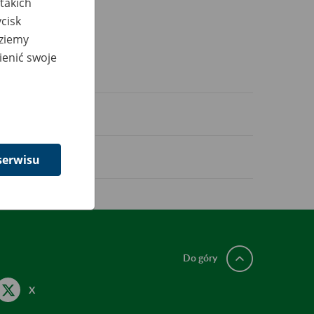
takich
cisk
dziemy
ienić swoje
serwisu
Do góry
X