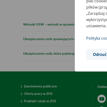
pliki cooki
plików (prz
„Zarządzaj 
wykorzystyw
Wnioski USW – wnioski w sprawie zgłoszenia do ubezpi
ustawienia.
Polityka co
Ubezpieczenie osób sprawujących opiekę nad osobą, któr
Ubezpieczenie osób, które pobierają świadczenie wspiera
Odrzuć
Zamówienia publiczne
Deklar
Oferty pracy w ZUS
Praktyki i staże w ZUS