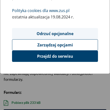
Opis:
Oświadczenie osoby, która mieszka za granicą, o prawie do
Polityka cookies dla www.zus.pl
pobierania polskiej emerytury lub renty (w wersji polsko-
ostatnia aktualizacja 19.08.2024 r.
szwedzkiej).
Formularz w wersji do wypełnienia i wydruku dodany
10.01.2022 r.
Odrzuć opcjonalne
Aby wypełnić i wydrukować formularz na komputerze,
Zarządzaj opcjami
skorzystaj z pliku „Wypełnij i wydrukuj”.
Najpierw zapisz go
na komputerze
, a potem wypełnij w programie Adobe
Przejdź do serwisu
Reader (darmowy) lub Adobe Acrobat. Przeglądarki
internetowe (np. Chrome, Edge, Safari, Internet Explorer)
nie zapewniają odpowiedniej walidacji i dostępności
formularzy.
Formularz:
Pobierz plik
233 kB