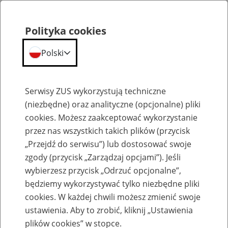
Polityka cookies
Polski
Menu
Szukaj
Serwisy ZUS wykorzystują techniczne
(niezbędne) oraz analityczne (opcjonalne) pliki
cookies. Możesz zaakceptować wykorzystanie
E-akta
przez nas wszystkich takich plików (przycisk
„Przejdź do serwisu”) lub dostosować swoje
zgody (przycisk „Zarządzaj opcjami”). Jeśli
wybierzesz przycisk „Odrzuć opcjonalne”,
będziemy wykorzystywać tylko niezbędne pliki
E-akta – skrócenie okresu
cookies. W każdej chwili możesz zmienić swoje
przechowywania akt
ustawienia. Aby to zrobić, kliknij „Ustawienia
plików cookies” w stopce.
pracowniczych oraz ich