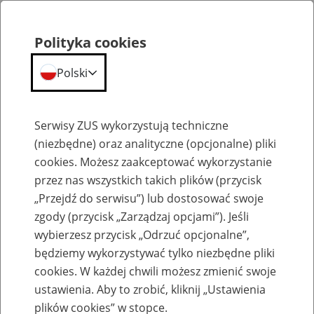
Polityka cookies
Polski
Menu
Szukaj
Serwisy ZUS wykorzystują techniczne
(niezbędne) oraz analityczne (opcjonalne) pliki
cookies. Możesz zaakceptować wykorzystanie
Komunikaty
przez nas wszystkich takich plików (przycisk
„Przejdź do serwisu”) lub dostosować swoje
zgody (przycisk „Zarządzaj opcjami”). Jeśli
wybierzesz przycisk „Odrzuć opcjonalne”,
będziemy wykorzystywać tylko niezbędne pliki
cookies. W każdej chwili możesz zmienić swoje
Możliwe ograniczenia w działaniu Profilu
ustawienia. Aby to zrobić, kliknij „Ustawienia
Zaufanego (Login.gov) od 23 do 25
plików cookies” w stopce.